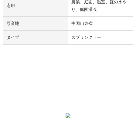
農業、庭園、温室、庭の水や
応用
り、庭園灌漑
原産地
中国山東省
タイプ
スプリンクラー