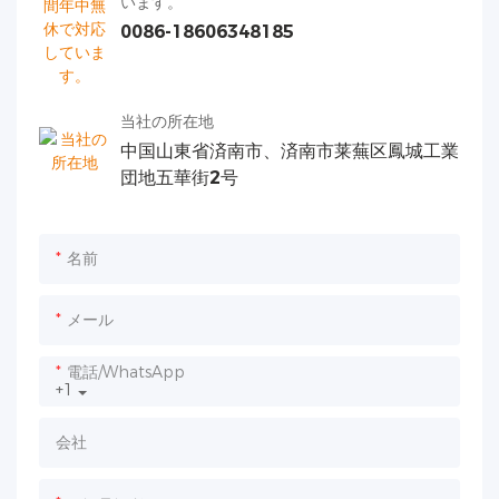
います。
0086-18606348185
当社の所在地
中国山東省済南市、済南市莱蕪区鳳城工業
団地五華街2号
名前
メール
電話/WhatsApp
+1
会社