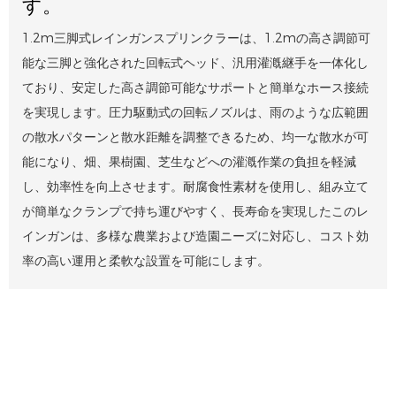
す。
1.2m三脚式レインガンスプリンクラーは、1.2mの高さ調節可
能な三脚と強化された回転式ヘッド、汎用灌漑継手を一体化し
ており、安定した高さ調節可能なサポートと簡単なホース接続
を実現します。圧力駆動式の回転ノズルは、雨のような広範囲
の散水パターンと散水距離を調整できるため、均一な散水が可
能になり、畑、果樹園、芝生などへの灌漑作業の負担を軽減
し、効率性を向上させます。耐腐食性素材を使用し、組み立て
が簡単なクランプで持ち運びやすく、長寿命を実現したこのレ
インガンは、多様な農業および造園ニーズに対応し、コスト効
率の高い運用と柔軟な設置を可能にします。