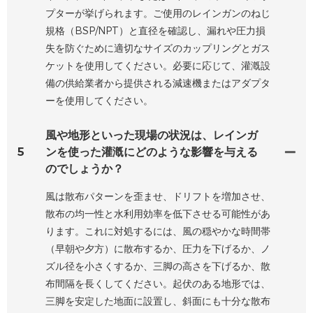
プターが挙げられます。ご使用のレインガンのねじ
規格（BSP/NPT）と直径を確認し、漏れや圧力損
失を防ぐために適切なサイズのカップリングとガス
ケットを使用してください。必要に応じて、灌漑設
備の供給業者から提供される減速機またはアダプタ
ーを使用してください。
風や地形といった現場の状況は、レインガ
5
ンを使った灌漑にどのような影響を与える
のでしょうか？
風は散布パターンを歪ませ、ドリフトを増加させ、
散布の均一性と水利用効率を低下させる可能性があ
ります。これに対処するには、風の穏やかな時間帯
（早朝や夕方）に散布するか、圧力を下げるか、ノ
ズル径を小さくするか、三脚の高さを下げるか、散
布間隔を長くしてください。起伏のある地形では、
三脚を安定した地面に設置し、斜面にも十分な散布