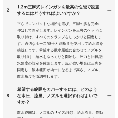
1.2m三脚式レインガンを最高の性能で設置
2
するにはどうすればよいですか？
平らでコンパクトな場所を選び、三脚の脚を完全に
伸ばして固定します。レインガンを三脚のヘッドに
取り付け、すべてのクランプをしっかりと固定しま
す。適切なホース/継手と遮断弁を使用して給水管を
接続します。希望する散水距離に合わせてノズルを
取り付け、給水をゆっくりと開始し、圧力と回転/散
水角度の設定を確認します。風が強い場合は三脚を
固定し、散水範囲が均一になるまで高さ、ノズル、
散水角度を微調整します。
希望する範囲をカバーするには、どのよう
3
な水圧、流量、ノズルを選択すればよいで
すか？
散水範囲は、ノズルのサイズ/種類、給水流量、作動