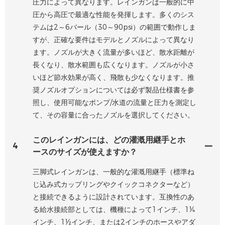
圧力によって異なります。レインガンは一般的に中
圧から高圧で最適な性能を発揮します。多くのシス
テムは2～6バール（30～90psi）の範囲で動作しま
すが、正確な要件はモデルとノズルによって異なり
ます。ノズルが大きく流量が多いほど、散水距離が
長くなり、散水範囲も広くなります。ノズルが小さ
いほど節水効果が高く、飛散も少なくなります。推
奨ノズルオプションについては必ず製品仕様書を参
照し、使用可能なポンプ/水道の流量と圧力を測定し
て、その容量に合ったノズルを選択してください。
このレインガンには、どの灌漑用継手とホ
4
ースのサイズが使えますか？
三脚式レインガンは、一般的な灌漑用継手（標準ね
じ込み式カップリングやクイックコネクターなど）
と接続できるように設計されています。互換性のあ
る給水接続部としては、機種によって1インチ、1¼
インチ、1½インチ、または2インチのホースやアダ