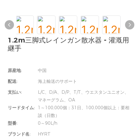
1.2m三脚式レインガン散水器 - 灌漑用
継手
原産地:
中国
配送:
海上輸送のサポート
支払い:
L/C、D/A、D/P、T/T、ウエスタンユニオン、
マネーグラム、OA
リードタイム:
1～100,000個：31日、100,000個以上：要相
談（日数）
型番:
0～90L/h
ブランド名:
HYRT