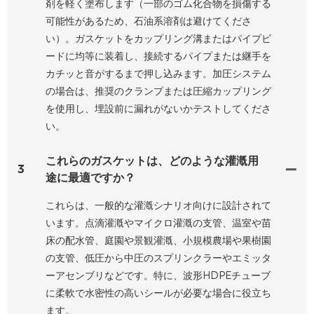
剤を軽く塗布します（一部のゴム化合物を損傷する
可能性があるため、石油系溶剤は避けてくださ
い）。ガスケットをカップリング溝またはパイプビ
ードに均等に装着し、接続するパイプまたは継手を
カチッと音がするまで押し込みます。加圧システム
の場合は、推奨のクランプまたは圧縮カップリング
を使用し、埋設前に漏れがないかテストしてくださ
い。
これらのガスケットは、どのような灌漑用
3
途に最適ですか？
これらは、一般的な灌漑シナリオ向けに設計されて
います。点滴灌漑やマイクロ灌漑の支管、温室や苗
床の配水管、庭園や景観灌漑、小規模農場や果樹園
の支管、低圧から中圧のスプリンクラーやエミッタ
ーアセンブリなどです。特に、波形HDPEチューブ
に柔軟で水密性の高いシールが必要な場合に役立ち
ます。