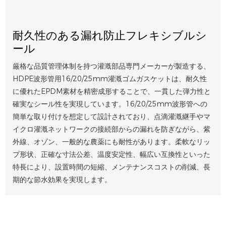
耐久性のある漏れ防止フレキシブルシ
ール
厳格な品質管理体制を持つ灌漑部品専門メーカーが製造する、
HDPE波形管用16/20/25mm灌漑ゴムガスケットは、耐久性
に優れたEPDM素材を精密成形することで、一貫した弾力性と
確実なシール性を実現しています。16/20/25mm波形管への
簡単な取り付けを想定して設計されており、点滴灌漑継手やマ
イクロ灌漑ネットワークの接続部からの漏れを防ぎながら、紫
外線、オゾン、一般的な農薬にも耐性があります。柔軟なリッ
プ形状、正確な寸法公差、温度安定性、幅広い互換性といった
特長により、設置時間の短縮、メンテナンスコストの削減、長
期的な節水効果を実現します。