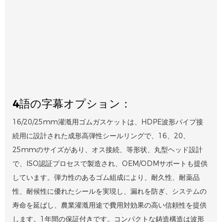
4語の字幕オプション：
16/20/25mm灌漑用ゴムガスケットは、HDPE波形パイプ接
続用に設計された成形高弾性シールリングで、16、20、
25mmのサイズがあり、オス接続、等形状、丸型ヘッド設計
で、ISO認証プロセスで製造され、OEM/ODMサポートも提供
しています。弾力性のあるゴム組成により、耐久性、耐薬品
性、耐候性に優れたシールを実現し、漏れを防ぎ、システムの
寿命を延ばし、農業灌漑用途で費用対効果の高い信頼性を提供
します。1年間の保証付きです。コンパクトな鋳造構造は波形