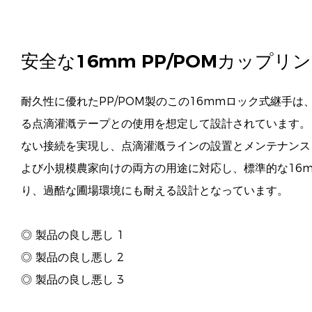
安全な16mm PP/POMカップリ​​
耐久性に優れたPP/POM製のこの16mmロック式継手
る点滴灌漑テープとの使用を想定して設計されています。
ない接続を実現し、点滴灌漑ラインの設置とメンテナンス
よび小規模農家向けの両方の用途に対応し、標準的な16
り、過酷な圃場環境にも耐える設計となっています。
◎ 製品の良し悪し 1
◎ 製品の良し悪し 2
◎ 製品の良し悪し 3