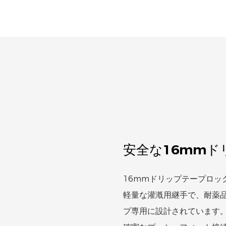
安全な16mm
16mmドリップテープロッ
軽量な灌漑用継手で、耐薬
プ専用に設計されています