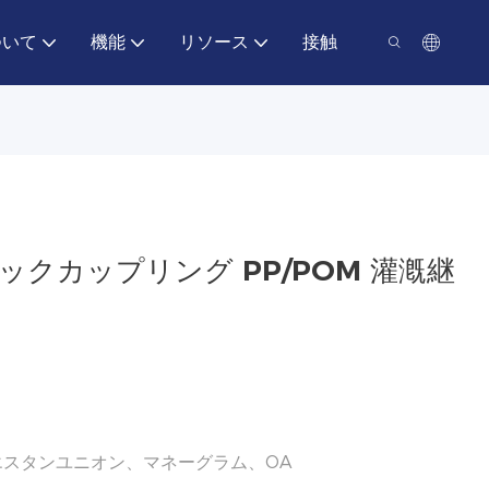
ついて
機能
リソース
接触
ックカップリング PP/POM 灌漑継
、ウエスタンユニオン、マネーグラム、OA