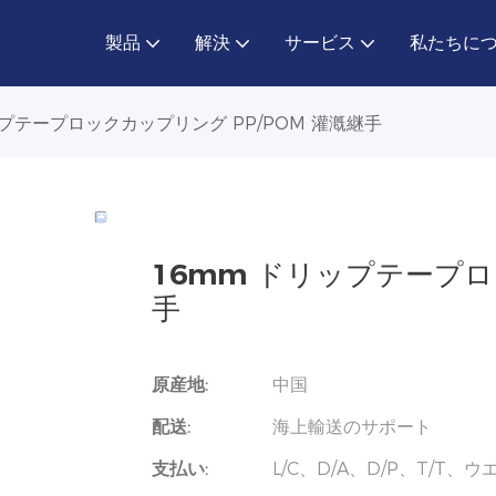
製品
解決
サービス
私たちに
ップテープロックカップリング PP/POM 灌漑継手
16mm ドリップテープロ
手
原産地:
中国
配送:
海上輸送のサポート
支払い:
L/C、D/A、D/P、T/T