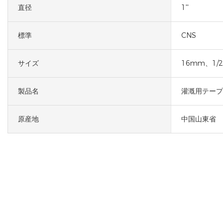
直径
1''
標準
CNS
サイズ
16mm、1/
製品名
灌漑用テープ
原産地
中国山東省