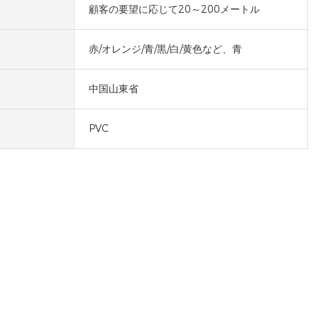
顧客の要望に応じて20～200メートル
赤/オレンジ/青/黒/白/黄色など、青
中国山東省
PVC