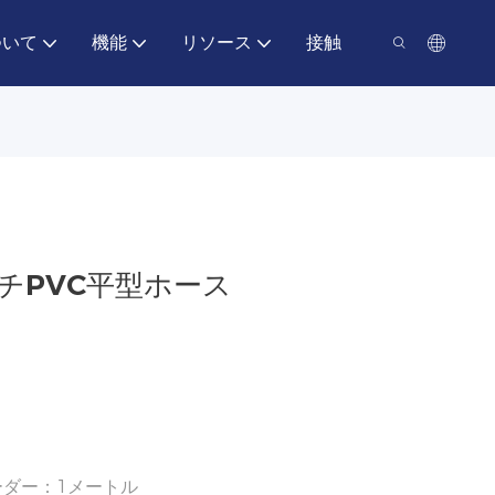
ついて
機能
リソース
接触
チPVC平型ホース
オーダー：1メートル