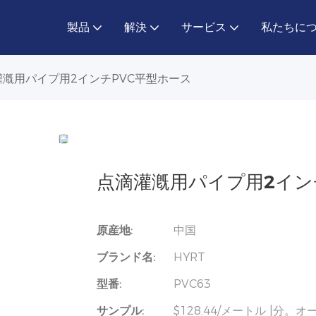
製品
解決
サービス
私たちに
灌漑用パイプ用2インチPVC平型ホース
点滴灌漑用パイプ用2イン
原産地:
中国
ブランド名:
HYRT
型番:
PVC63
サンプル:
$128.44/メートル |分。