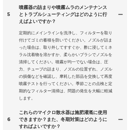
噴霧器の詰まりや噴霧ムラのメンテナンス
5
とトラブルシューティングはどのように行
えばよいですか？
定期的にメインラインを洗浄し、フィルターを取り
付けてゴミの蓄積を防いでください。ノズルが詰ま
った場合は、取り外してすすぐか、酢に浸してミネ
ラル沈着物を溶かすか、柔らかいブラシでノズルを
清掃してください。噴霧が均一でない場合は、圧
力、チューブの詰まり、ノズルの位置ずれ、ノズル
の損傷などを確認し、摩耗した部品を交換して再度
噴霧テストを行ってください。季節ごとの点検と定
期的なフィルター清掃は、問題の発生を大幅に軽減
します。
これらのマイクロ散水器は施肥灌漑に使用
6
できますか？また、冬期対策はどのように
すればよいですか？