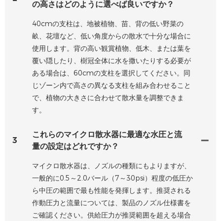
の高さはどのように選べば良いですか？
40cmの支柱は、地被植物、苗、背の低い野菜の
畝、花壇など、低い角度からの散水で十分な場合に
使用します。背の高い観賞植物、低木、または葉を
覆い隠したり、樹冠全体に水を撒いたりする必要が
ある場合は、60cmの支柱を選択してください。同
じゾーン内で高さの異なる支柱を組み合わせること
で、植物の大きさに合わせて散水量を調整できま
す。
これらのマイクロ散水器に最適な水圧と流
3
量の設定はどれですか？
マイクロ散水器は、ノズルの種類にもよりますが、
一般的に0.5～2.0バール（7～30psi）程度の低圧か
ら中圧の範囲で最も性能を発揮します。推奨される
作動圧力と流量については、製品のノズル仕様書を
ご確認ください。供給圧力が推奨範囲を超える場合