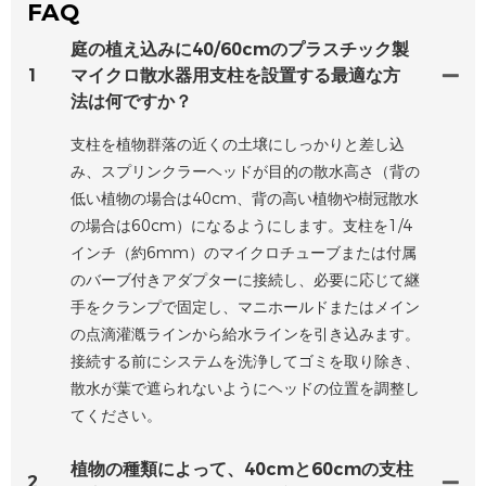
FAQ
庭の植え込みに40/60cmのプラスチック製
1
マイクロ散水器用支柱を設置する最適な方
法は何ですか？
支柱を植物群落の近くの土壌にしっかりと差し込
み、スプリンクラーヘッドが目的の散水高さ（背の
低い植物の場合は40cm、背の高い植物や樹冠散水
の場合は60cm）になるようにします。支柱を1/4
インチ（約6mm）のマイクロチューブまたは付属
のバーブ付きアダプターに接続し、必要に応じて継
手をクランプで固定し、マニホールドまたはメイン
の点滴灌漑ラインから給水ラインを引き込みます。
接続する前にシステムを洗浄してゴミを取り除き、
散水が葉で遮られないようにヘッドの位置を調整し
てください。
植物の種類によって、40cmと60cmの支柱
2