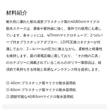
材料紹介
耐久性に優れた射出成形プラスチック製の40/60cmマイクロ
散水ステークは、腐食や紫外線に強く、屋外での使用にも適し
ています。各キットには、4/7mmマイクロチューブ、2つのバ
ーブ付きプラスチックアダプター、LDPE互換コネクターが付
属しており、2～4バールの圧力に耐えながら、柔軟性と軽量性
を維持します。庭の灌漑設備に適しており、「その他の工具」
のカテゴリーに掲載されているこれらのポリマー製部品は、経
済的で長持ちする性能と容易なメンテナンス性を提供します。
◎ 40cm プラスチック製マイクロ散水器用杭
◎ 60cm プラスチック製マイクロ散水器用杭
◎ 調節可能な40/60cmマイクロ散水器用杭