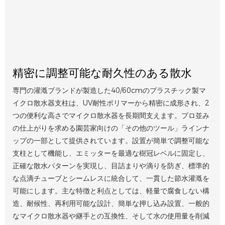
精密に調整可能な耐久性のある散水
専門の灌漑ブランドが製造した40/60cmのプラスチック製マ
イクロ散水器支柱は、UV耐性ポリマーから精密に成形され、2
つの便利な高さでマイクロ散水器を長期間支えます。プロ並み
の仕上がりを求める園芸家向けの「その他のツール」ラインナ
ップの一部として提供されています。設置が簡単で調整可能な
支柱として機能し、エミッターを最適な樹冠レベルに固定し、
正確な散水パターンを実現し、目詰まりや滴りを防ぎ、標準的
な点滴チューブとシームレスに統合して、一貫した節水灌漑を
可能にします。主な特徴と利点としては、軽量で腐食しない構
造、耐候性、再利用可能な設計、簡単な押し込み設置、一般的
なマイクロ散水器や継手との互換性、そして水の使用量を削減