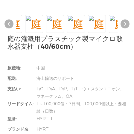
庭の灌漑用プラスチック製マイクロ散
水器支柱（40/60cm）
原産地:
中国
配送:
海上輸送のサポート
支払い:
L/C、D/A、D/P、T/T、ウエスタンユニオン、
マネーグラム、OA
リードタイム:
1～100,000個：7日間、100,000個以上：要相
談（日数）
型番:
HYRT-1
ブランド名:
HYRT