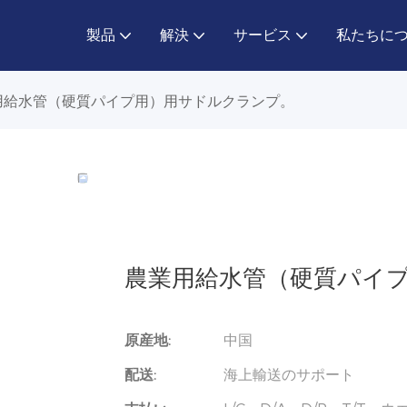
製品
解決
サービス
私たちに
用給水管（硬質パイプ用）用サドルクランプ。
農業用給水管（硬質パイ
原産地:
中国
配送:
海上輸送のサポート