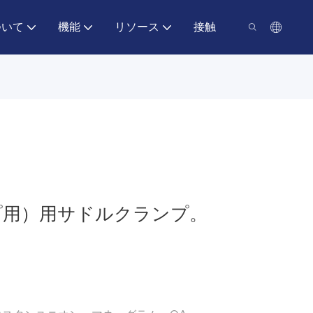
ついて
機能
リソース
接触
プ用）用サドルクランプ。