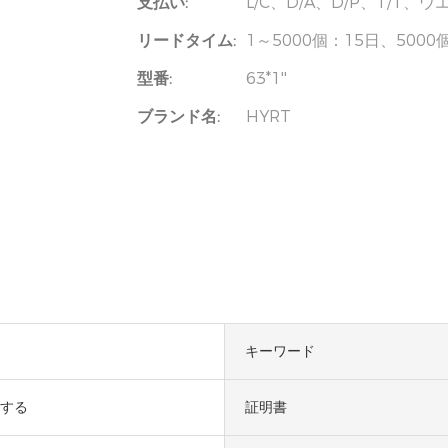
支払い:
L/C、D/A、D/P、T/T
リードタイム:
1～5000個：15日、50
型番:
63*1''
ブランド名:
HYRT
キーワード
する
証明書