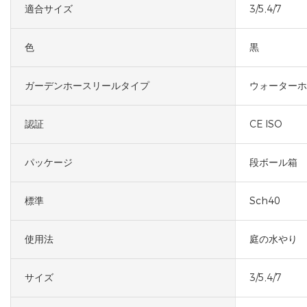
適合サイズ
3/5,4/7
色
黒
ガーデンホースリールタイプ
ウォーターホ
認証
CE ISO
パッケージ
段ボール箱
標準
Sch40
使用法
庭の水やり
サイズ
3/5,4/7