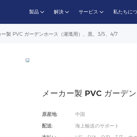
製品
解決
サービス
私たちに
ー製 PVC ガーデンホース（灌漑用）、黒、3/5、4/7
メーカー製 PVC ガーデン
原産地:
中国
配送:
海上輸送のサポート