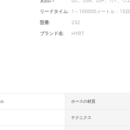
支払い:
L/C、D/A、D/P、T/T
リードタイム:
1～100000メートル：1
型番:
232
ブランド名:
HYRT
ル
ホースの材質
テクニクス