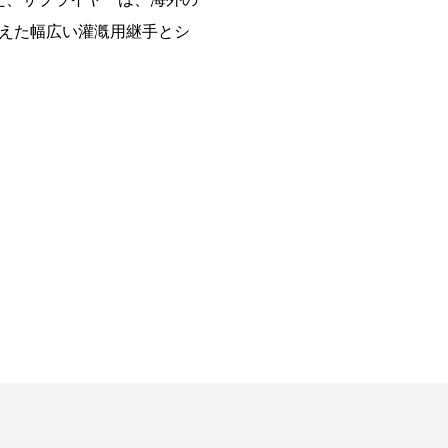
えた幅広い灌漑用継手とシ