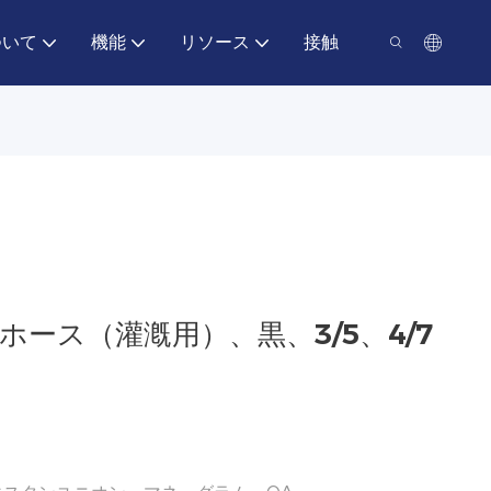
ついて
機能
リソース
接触
ホース（灌漑用）、黒、3/5、4/7