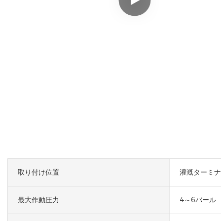
取り付け位置
灌漑ターミナ
最大作動圧力
4～6バール