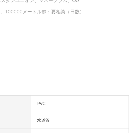
、ウエスタンユニオン、マネーグラム、OA
5日、100000メートル超：要相談（日数）
PVC
水道管