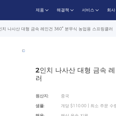
제품
해결책
서비스
회사
인치 나사산 대형 금속 레인건 360° 분무식 농업용 스프링클러
2인치 나사산 대형 금속 레
러
원산지:
중국
샘플:
개당 $110.00 | 최소 주문 수
해운:
해상 운송 지원