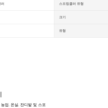
클러
스프링클러 유형
크기
유형
지
농업, 온실, 잔디밭 및 스포