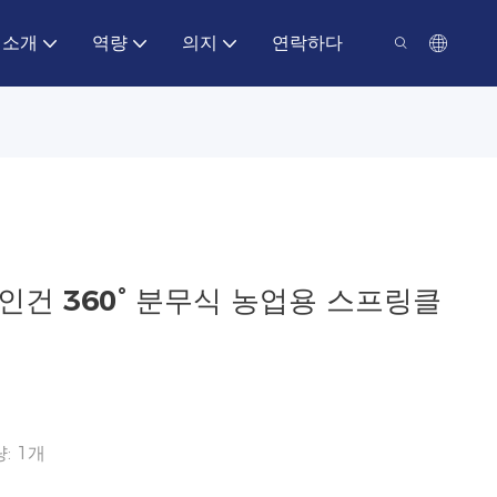
 소개
역량
의지
연락하다
인건 360° 분무식 농업용 스프링클
량: 1개