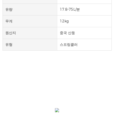
유량
17.8-75L/분
무게
12kg
원산지
중국 산둥
유형
스프링클러