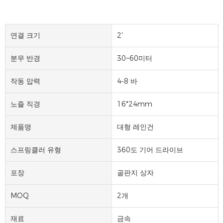
연결 크기
2'
분무 반경
30~60미터
작동 압력
4-8 바
노즐 직경
16*24mm
제품명
대형 레인건
스프링클러 유형
360도 기어 드라이브
포장
골판지 상자
MOQ
2개
재료
금속