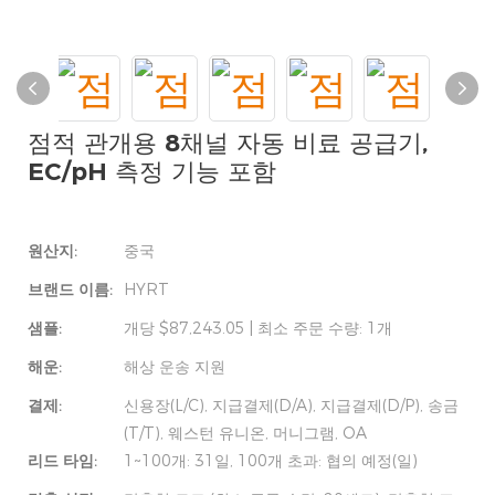
점적 관개용 8채널 자동 비료 공급기,
EC/pH 측정 기능 포함
원산지:
중국
브랜드 이름:
HYRT
샘플:
개당 $87,243.05 | 최소 주문 수량: 1개
해운:
해상 운송 지원
결제:
신용장(L/C), 지급결제(D/A), 지급결제(D/P), 송금
(T/T), 웨스턴 유니온, 머니그램, OA
리드 타임:
1~100개: 31일, 100개 초과: 협의 예정(일)