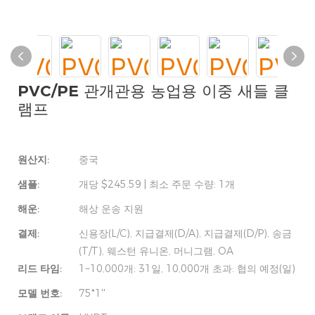
PVC/PE 관개관용 농업용 이중 새들 클
램프
원산지:
중국
샘플:
개당 $245.59 | 최소 주문 수량: 1개
해운:
해상 운송 지원
결제:
신용장(L/C), 지급결제(D/A), 지급결제(D/P), 송금
(T/T), 웨스턴 유니온, 머니그램, OA
리드 타임:
1~10,000개: 31일, 10,000개 초과: 협의 예정(일)
모델 번호:
75*1''