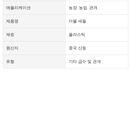
애플리케이션
농장, 농업, 관개
제품명
더블 새들
재료
플라스틱
원산지
중국 산둥
유형
기타 급수 및 관개