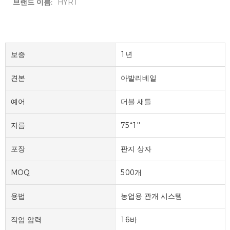
브랜드 이름:
HYRT
보증
1년
견본
아발리베일
예어
더블 새들
지름
75*1''
포장
판지 상자
MOQ
500개
용법
농업용 관개 시스템
작업 압력
16바