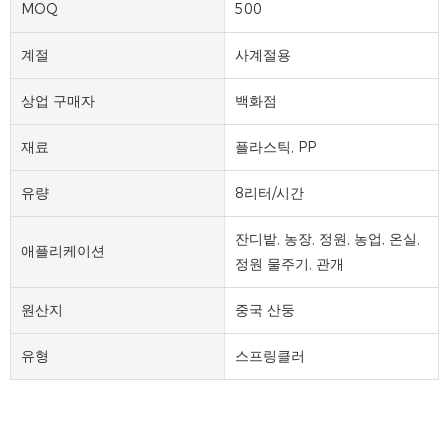
MOQ
500
계절
사계절용
상업 구매자
백화점
재료
플라스틱, PP
유량
8리터/시간
잔디밭, 농장, 정원, 농업, 온실,
애플리케이션
정원 물주기, 관개
원산지
중국 산둥
유형
스프링클러