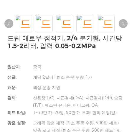
드립 애로우 점적기, 2/4 분기형, 시간당
1.5-2리터, 압력 0.05-0.2MPa
원산지:
중국
샘플:
개당 2달러 | 최소 주문 수량: 1개
해운:
해상 운송 지원
결제:
신용장(L/C), 지급결제(D/A), 지급결제(D/P), 송금
(T/T), 웨스턴 유니온, 머니그램, OA
리드 타임:
1~50만 개: 20일, 50만 개 초과: 협의 예정(일)
맞춤 설정:
그래픽 맞춤 제작 (최소 주문 수량: 500만 세트),
맞춤 로고 제작 (최소 주문 수량: 500만 세트), 맞