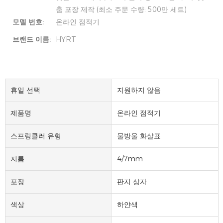
춤 포장 제작 (최소 주문 수량: 500만 세트)
모델 번호:
온라인 점적기
브랜드 이름:
HYRT
휴일 선택
지원하지 않음
제품명
온라인 점적기
스프링클러 유형
물방울 화살표
지름
4/7mm
포장
판지 상자
색상
하얀색