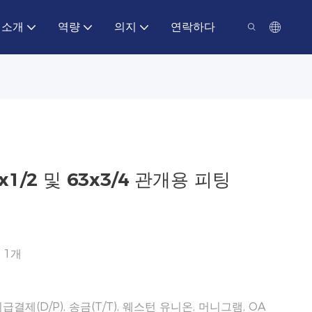
 소개
역량
의지
연락하다
x1/2 및 63x3/4 관개용 피팅
 1개
 지급결제(D/P), 송금(T/T), 웨스턴 유니온, 머니그램, OA