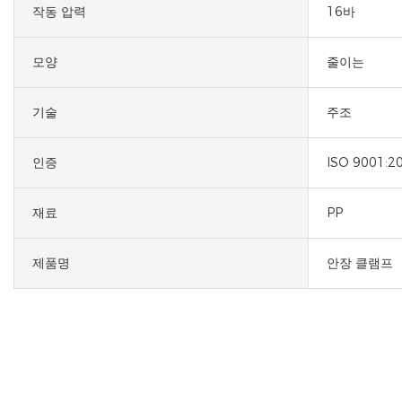
작동 압력
16바
모양
줄이는
기술
주조
인증
ISO 9001:2
재료
PP
제품명
안장 클램프