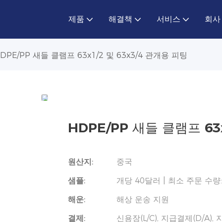
제품
해결책
서비스
회사
DPE/PP 새들 클램프 63x1/2 및 63x3/4 관개용 피팅
HDPE/PP 새들 클램프 63
원산지:
중국
샘플:
개당 40달러 | 최소 주문 수량:
해운:
해상 운송 지원
결제:
신용장(L/C), 지급결제(D/A),