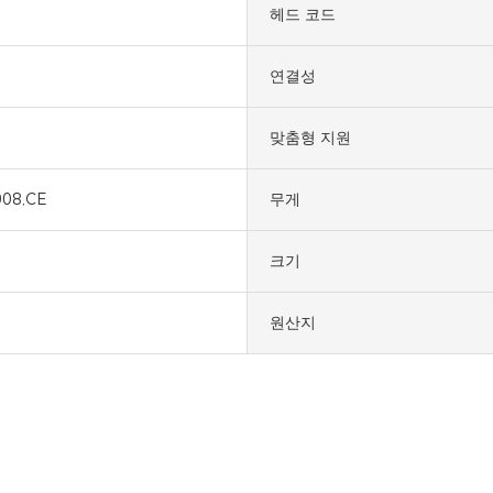
헤드 코드
연결성
맞춤형 지원
008,CE
무게
크기
원산지