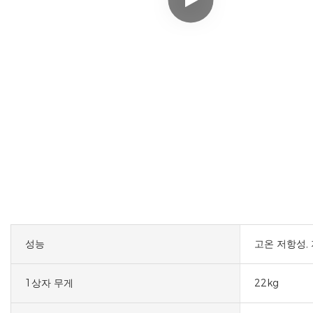
성능
고온 저항성,
1상자 무게
22kg