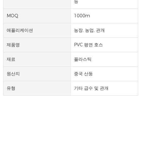
등
MOQ
1000m
애플리케이션
농장, 농업, 관개
제품명
PVC 평면 호스
재료
플라스틱
원산지
중국 산둥
유형
기타 급수 및 관개