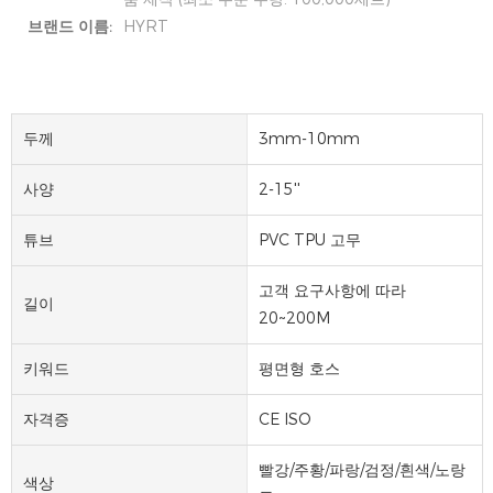
브랜드 이름:
HYRT
두께
3mm-10mm
사양
2-15''
튜브
PVC TPU 고무
고객 요구사항에 따라
길이
20~200M
키워드
평면형 호스
자격증
CE ISO
빨강/주황/파랑/검정/흰색/노랑
색상