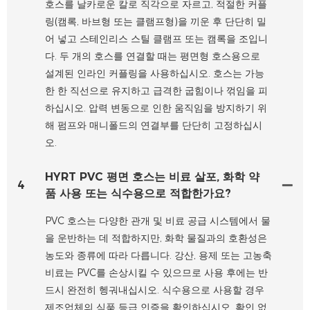
호스를 날카로운 칼로 직각으로 자르고, 적절한 커플
링(캠록, 바브형 또는 클램프형)을 끼운 후 단단히 밀
어 넣고 스테인리스 스틸 클램프 또는 캠록을 조입니
다. 두 개의 호스를 연결할 때는 평면형 호스용으로
설계된 인라인 커플링을 사용하십시오. 호스는 가능
한 한 직선으로 유지하고 급격한 굽힘이나 꺾임을 피
하십시오. 압력 변동으로 인한 움직임을 방지하기 위
해 펌프와 매니폴드의 연결부를 단단히 고정하십시
오.
HYRT PVC 평면 호스는 비료 살포, 화학 약
4
품 사용 또는 식수용으로 적합한가요?
PVC 호스는 다양한 관개 및 비료 공급 시스템에서 물
을 운반하는 데 적합하지만, 화학 물질과의 호환성은
농도와 종류에 따라 다릅니다. 강산, 용제 또는 고농축
비료는 PVC를 손상시킬 수 있으므로 사용 후에는 반
드시 완전히 헹궈내십시오. 식수용으로 사용할 경우
제조업체의 식품 등급 인증을 확인하십시오. 확인 없