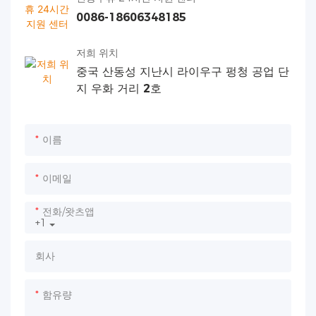
0086-18606348185
저희 위치
중국 산동성 지난시 라이우구 펑청 공업 단
지 우화 거리 2호
이름
이메일
전화/왓츠앱
+1
회사
함유량