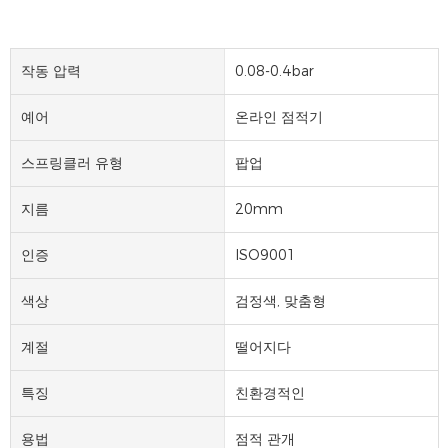
작동 압력
0.08-0.4bar
예어
온라인 점적기
스프링클러 유형
팝업
지름
20mm
인증
ISO9001
색상
검정색, 맞춤형
계절
떨어지다
특징
친환경적인
용법
점적 관개