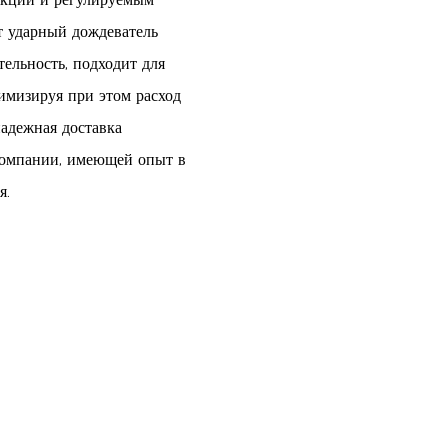
т ударный дождеватель
ельность, подходит для
нимизируя при этом расход
надежная доставка
 компании, имеющей опыт в
я.