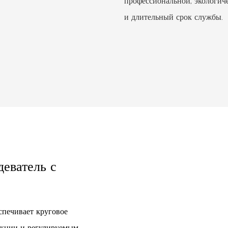
профессиональной, экологич
и длительный срок службы.
еватель с
спечивает круговое
укции и регулируемым