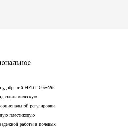
иональное
ия удобрений HYRT 0,4–4%
гидродинамическую
порциональной регулировки.
чную пластиковую
 надежной работы в полевых