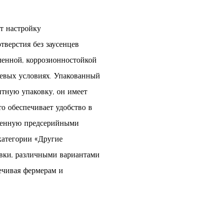
т настройку
тверстия без заусенцев
ленной, коррозионностойкой
евых условиях. Упакованный
тную упаковку, он имеет
о обеспечивает удобство в
жденную предсерийными
категории «Другие
авки, различными вариантами
ечивая фермерам и