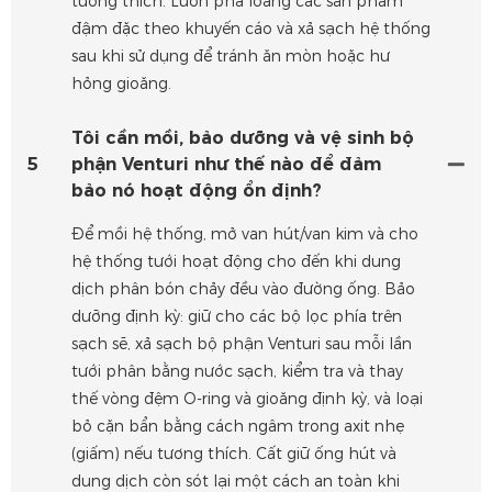
tương thích. Luôn pha loãng các sản phẩm
đậm đặc theo khuyến cáo và xả sạch hệ thống
sau khi sử dụng để tránh ăn mòn hoặc hư
hỏng gioăng.
Tôi cần mồi, bảo dưỡng và vệ sinh bộ
5
phận Venturi như thế nào để đảm
bảo nó hoạt động ổn định?
Để mồi hệ thống, mở van hút/van kim và cho
hệ thống tưới hoạt động cho đến khi dung
dịch phân bón chảy đều vào đường ống. Bảo
dưỡng định kỳ: giữ cho các bộ lọc phía trên
sạch sẽ, xả sạch bộ phận Venturi sau mỗi lần
tưới phân bằng nước sạch, kiểm tra và thay
thế vòng đệm O-ring và gioăng định kỳ, và loại
bỏ cặn bẩn bằng cách ngâm trong axit nhẹ
(giấm) nếu tương thích. Cất giữ ống hút và
dung dịch còn sót lại một cách an toàn khi