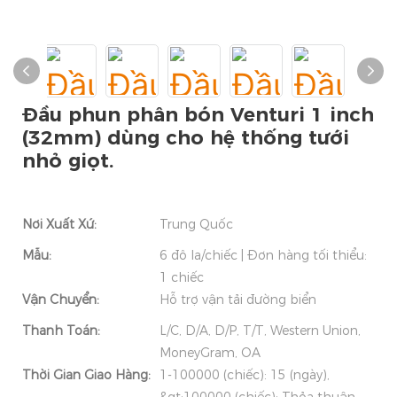
Đầu phun phân bón Venturi 1 inch
(32mm) dùng cho hệ thống tưới
nhỏ giọt.
Nơi Xuất Xứ:
Trung Quốc
Mẫu:
6 đô la/chiếc | Đơn hàng tối thiểu:
1 chiếc
Vận Chuyển:
Hỗ trợ vận tải đường biển
Thanh Toán:
L/C, D/A, D/P, T/T, Western Union,
MoneyGram, OA
Thời Gian Giao Hàng:
1-100000 (chiếc): 15 (ngày),