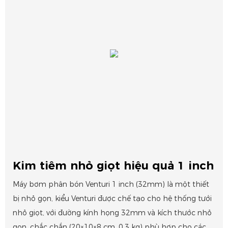
Kim tiêm nhỏ giọt hiệu quả 1 inch
Máy bơm phân bón Venturi 1 inch (32mm) là một thiết
bị nhỏ gọn, kiểu Venturi được chế tạo cho hệ thống tưới
nhỏ giọt, với đường kính họng 32mm và kích thước nhỏ
gọn, chắc chắn (20×10×8 cm, 0,3 kg) phù hợp cho các