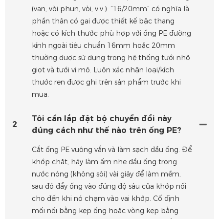
(van, vòi phun, vòi, v.v.). “16/20mm” có nghĩa là
phần thân có gai được thiết kế bậc thang
hoặc có kích thước phù hợp với ống PE đường
kính ngoài tiêu chuẩn 16mm hoặc 20mm
thường được sử dụng trong hệ thống tưới nhỏ
giọt và tưới vi mô. Luôn xác nhận loại/kích
thước ren được ghi trên sản phẩm trước khi
mua.
Tôi cần lắp đặt bộ chuyển đổi này
2
đúng cách như thế nào trên ống PE?
Cắt ống PE vuông vắn và làm sạch đầu ống. Để
khớp chặt, hãy làm ấm nhẹ đầu ống trong
nước nóng (không sôi) vài giây để làm mềm,
sau đó đẩy ống vào đúng độ sâu của khớp nối
cho đến khi nó chạm vào vai khớp. Cố định
mối nối bằng kẹp ống hoặc vòng kẹp bằng