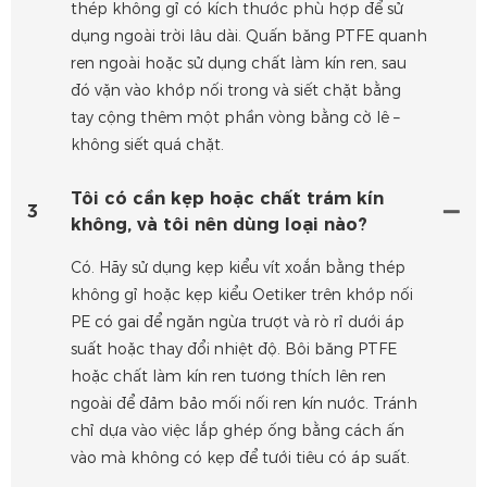
thép không gỉ có kích thước phù hợp để sử
dụng ngoài trời lâu dài. Quấn băng PTFE quanh
ren ngoài hoặc sử dụng chất làm kín ren, sau
đó vặn vào khớp nối trong và siết chặt bằng
tay cộng thêm một phần vòng bằng cờ lê –
không siết quá chặt.
Tôi có cần kẹp hoặc chất trám kín
3
không, và tôi nên dùng loại nào?
Có. Hãy sử dụng kẹp kiểu vít xoắn bằng thép
không gỉ hoặc kẹp kiểu Oetiker trên khớp nối
PE có gai để ngăn ngừa trượt và rò rỉ dưới áp
suất hoặc thay đổi nhiệt độ. Bôi băng PTFE
hoặc chất làm kín ren tương thích lên ren
ngoài để đảm bảo mối nối ren kín nước. Tránh
chỉ dựa vào việc lắp ghép ống bằng cách ấn
vào mà không có kẹp để tưới tiêu có áp suất.