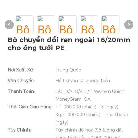
Bộ chuyển đổi ren ngoài 16/20mm
cho ống tưới PE
Nơi Xuất Xứ:
Trung Quốc
Vận Chuyển:
Hỗ trợ vận tải đường biển
Thanh Toán:
L/C, D/A, D/P, T/T, Western Union,
MoneyGram, OA
Thời Gian Giao Hàng:
1-1.000.000 (chiếc): 15 (ngày),
&gt;1.000.000 (chiếc): Thỏa thuận
(ngày)
Tùy Chỉnh:
Tùy chỉnh đồ họa (Số lượng đặt
hàng tối thiểu: 10.000.000 bộ),