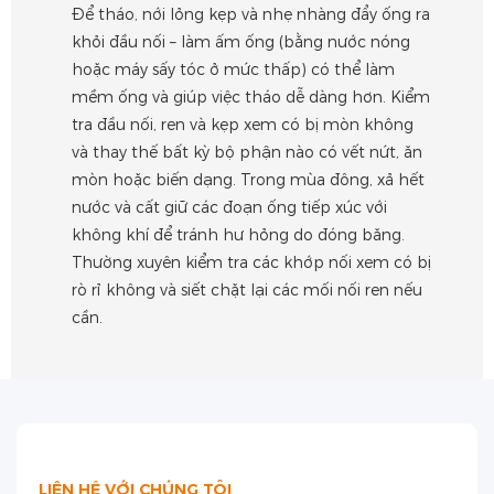
Để tháo, nới lỏng kẹp và nhẹ nhàng đẩy ống ra
khỏi đầu nối – làm ấm ống (bằng nước nóng
hoặc máy sấy tóc ở mức thấp) có thể làm
mềm ống và giúp việc tháo dễ dàng hơn. Kiểm
tra đầu nối, ren và kẹp xem có bị mòn không
và thay thế bất kỳ bộ phận nào có vết nứt, ăn
mòn hoặc biến dạng. Trong mùa đông, xả hết
nước và cất giữ các đoạn ống tiếp xúc với
không khí để tránh hư hỏng do đóng băng.
Thường xuyên kiểm tra các khớp nối xem có bị
rò rỉ không và siết chặt lại các mối nối ren nếu
cần.
LIÊN HỆ VỚI CHÚNG TÔI