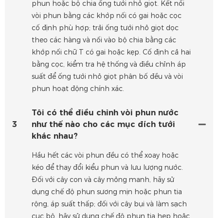
phun hoặc bộ chia ống tưới nhỏ giọt. Kết nối
vòi phun bằng các khớp nối có gai hoặc cọc
cố định phù hợp; trải ống tưới nhỏ giọt dọc
theo các hàng và nối vào bộ chia bằng các
khớp nối chữ T có gai hoặc kẹp. Cố định cả hai
bằng cọc, kiểm tra hệ thống và điều chỉnh áp
suất để ống tưới nhỏ giọt phân bố đều và vòi
phun hoạt động chính xác.
Tôi có thể điều chỉnh vòi phun nước
3
như thế nào cho các mục đích tưới
khác nhau?
Hầu hết các vòi phun đều có thể xoay hoặc
kéo để thay đổi kiểu phun và lưu lượng nước.
Đối với cây con và cây mỏng manh, hãy sử
dụng chế độ phun sương mịn hoặc phun tia
rộng, áp suất thấp; đối với cây bụi và làm sạch
cục bộ, hãy sử dụng chế độ phun tia hẹp hoặc