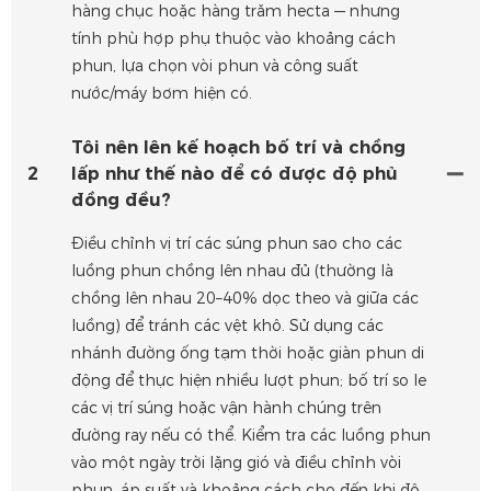
hàng chục hoặc hàng trăm hecta — nhưng
tính phù hợp phụ thuộc vào khoảng cách
phun, lựa chọn vòi phun và công suất
nước/máy bơm hiện có.
Tôi nên lên kế hoạch bố trí và chồng
2
lấp như thế nào để có được độ phủ
đồng đều?
Điều chỉnh vị trí các súng phun sao cho các
luồng phun chồng lên nhau đủ (thường là
chồng lên nhau 20–40% dọc theo và giữa các
luồng) để tránh các vệt khô. Sử dụng các
nhánh đường ống tạm thời hoặc giàn phun di
động để thực hiện nhiều lượt phun; bố trí so le
các vị trí súng hoặc vận hành chúng trên
đường ray nếu có thể. Kiểm tra các luồng phun
vào một ngày trời lặng gió và điều chỉnh vòi
phun, áp suất và khoảng cách cho đến khi độ