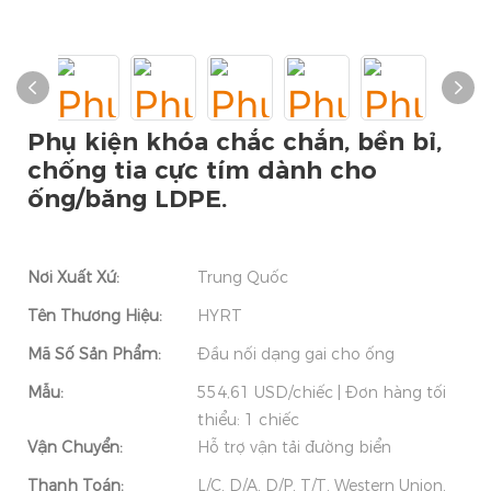
Phụ kiện khóa chắc chắn, bền bỉ,
chống tia cực tím dành cho
ống/băng LDPE.
Nơi Xuất Xứ:
Trung Quốc
Tên Thương Hiệu:
HYRT
Mã Số Sản Phẩm:
Đầu nối dạng gai cho ống
Mẫu:
554,61 USD/chiếc | Đơn hàng tối
thiểu: 1 chiếc
Vận Chuyển:
Hỗ trợ vận tải đường biển
Thanh Toán:
L/C, D/A, D/P, T/T, Western Union,