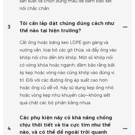
sản xuất và chọn đúng mẫu để đảm bảo kết
nối chắc chắn.
Tôi cần lắp đặt chúng đúng cách như
3
thế nào tại hiện trường?
Cắt ống hoặc băng keo LDPE gọn gàng và
vuông vắn, loại bỏ các gờ thừa, và đẩy ống vào
khớp nối cho đến khi khớp. Một số khớp nối
có vòng khóa hoặc ngạnh; đảm bảo rằng bất
kỳ kẹp hoặc vòng nào cũng khớp vào đúng vị
trí. Đối với các đường ống áp suất cao hơn
hoặc ống cũ dễ vỡ, hãy sử dụng kẹp ống nhỏ
hoặc vòng kẹp như khuyến cáo—không siết
quá chặt các bộ phận bằng nhựa.
Các phụ kiện này có khả năng chống
chịu thời tiết và tia cực tím như thế
4
nào, và có thể để ngoài trời quanh