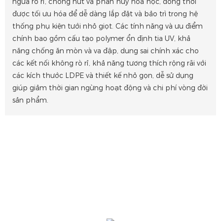
ngừa rò rỉ, chống nứt và phân hủy hóa học, đồng thời
được tối ưu hóa để dễ dàng lắp đặt và bảo trì trong hệ
thống phụ kiện tưới nhỏ giọt. Các tính năng và ưu điểm
chính bao gồm cấu tạo polymer ổn định tia UV, khả
năng chống ăn mòn và va đập, dung sai chính xác cho
các kết nối không rò rỉ, khả năng tương thích rộng rãi với
các kích thước LDPE và thiết kế nhỏ gọn, dễ sử dụng
giúp giảm thời gian ngừng hoạt động và chi phí vòng đời
sản phẩm.