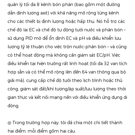
quản lý tối đa 8 kênh bón phân (bao gồm một đường
dẫn định lượng axit) với khả năng mở rộng từng kênh
cho các thiết bị định lượng hoặc hấp thụ. Nó hỗ trợ các
chế độ lai EC và chế độ tự động tưới nước và phân bón –
sử dụng PID mờ để ổn định EC và pH và điều khiển lưu
lượng tỷ lệ thuận cho việc trộn nước-phân bón – và cũng
có thể hoạt động mà không cần giám sát EC/pH. Việc
điều khiển tại hiện trường rất linh hoạt (tối đa 32 van tích
hợp sẵn và có thể mở rộng lên đến 64 van thông qua bộ
giải mã), cung cấp chế độ tưới theo lịch trình hoặc thủ
công, giám sát đất/khí tượng/áp suất/lưu lượng theo thời
gian thực và kết nối mạng nền với điều khiển ứng dụng di
động.
◎ Trong trường hợp này, tôi đã chia một chi tiết thành
hai điểm, mỗi điểm gồm hai câu.