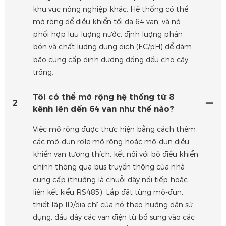
khu vực nông nghiệp khác. Hệ thống có thể
mở rộng để điều khiển tối đa 64 van, và nó
phối hợp lưu lượng nước, định lượng phân
bón và chất lượng dung dịch (EC/pH) để đảm
bảo cung cấp dinh dưỡng đồng đều cho cây
trồng.
Tôi có thể mở rộng hệ thống từ 8
2
kênh lên đến 64 van như thế nào?
Việc mở rộng được thực hiện bằng cách thêm
các mô-đun rơle mở rộng hoặc mô-đun điều
khiển van tương thích, kết nối với bộ điều khiển
chính thông qua bus truyền thông của nhà
cung cấp (thường là chuỗi dây nối tiếp hoặc
liên kết kiểu RS485). Lắp đặt từng mô-đun,
thiết lập ID/địa chỉ của nó theo hướng dẫn sử
dụng, đấu dây các van điện từ bổ sung vào các