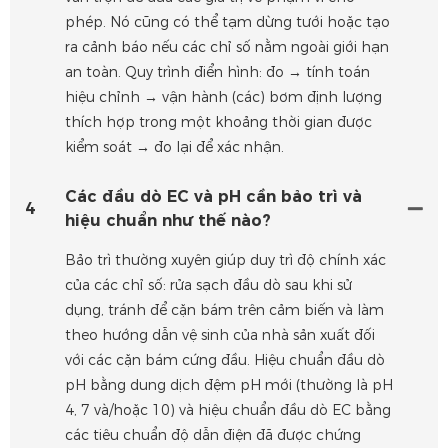
phép. Nó cũng có thể tạm dừng tưới hoặc tạo
ra cảnh báo nếu các chỉ số nằm ngoài giới hạn
an toàn. Quy trình điển hình: đo → tính toán
hiệu chỉnh → vận hành (các) bơm định lượng
thích hợp trong một khoảng thời gian được
kiểm soát → đo lại để xác nhận.
Các đầu dò EC và pH cần bảo trì và
4
hiệu chuẩn như thế nào?
Bảo trì thường xuyên giúp duy trì độ chính xác
của các chỉ số: rửa sạch đầu dò sau khi sử
dụng, tránh để cặn bám trên cảm biến và làm
theo hướng dẫn vệ sinh của nhà sản xuất đối
với các cặn bám cứng đầu. Hiệu chuẩn đầu dò
pH bằng dung dịch đệm pH mới (thường là pH
4, 7 và/hoặc 10) và hiệu chuẩn đầu dò EC bằng
các tiêu chuẩn độ dẫn điện đã được chứng