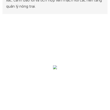
xác, cảnh báo lỗi và tích hợp liền mạch với các nền tảng
quản lý nông trại.