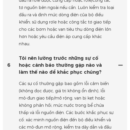
đầu ra rơle được cung cấp hoặc rơle/công tắc
tơ nguồn bên ngoài nếu cần. Luôn kiểm tra loại
đầu ra và định mức dòng điện của bộ điều
khiển; sử dụng rơle hoặc công tắc tơ giao tiếp
cho các bơm hoặc van tiêu thụ dòng điện lớn
hơn hoặc yêu cầu điện áp cung cấp khác
nhau.
Tôi nên lường trước những sự cố
6
hoặc cảnh báo thường gặp nào và
làm thế nào để khắc phục chúng?
Các sự cố thường gặp bao gồm lỗi cảm biến
(không đọc được, giá trị không ổn định), lỗi
mô-đun giao tiếp/mở rộng, van bị kẹt hoặc
không phản hồi, mức nước trong bể chứa
thấp và lỗi nguồn điện. Các bước khắc phục sự
cố: xác minh nguồn điện đến bộ điều khiển và
các mô-đun mở rộng, kiểm tra dây dẫn và đầu