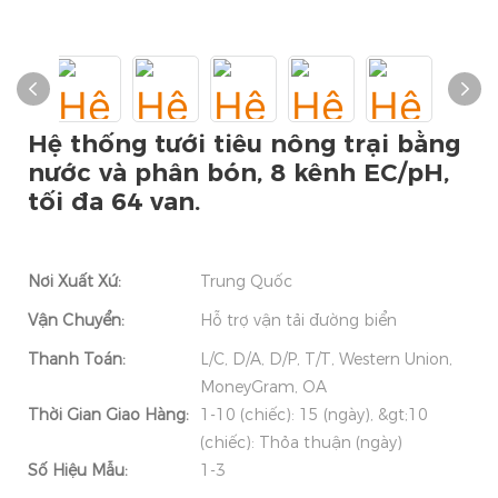
Hệ thống tưới tiêu nông trại bằng
nước và phân bón, 8 kênh EC/pH,
tối đa 64 van.
Nơi Xuất Xứ:
Trung Quốc
Vận Chuyển:
Hỗ trợ vận tải đường biển
Thanh Toán:
L/C, D/A, D/P, T/T, Western Union,
MoneyGram, OA
Thời Gian Giao Hàng:
1-10 (chiếc): 15 (ngày), &gt;10
(chiếc): Thỏa thuận (ngày)
Số Hiệu Mẫu:
1-3