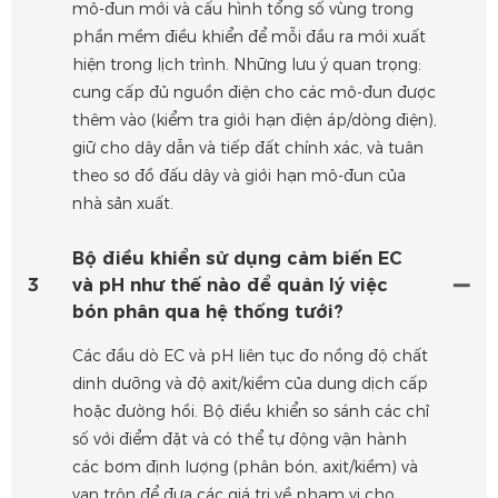
mô-đun mới và cấu hình tổng số vùng trong
phần mềm điều khiển để mỗi đầu ra mới xuất
hiện trong lịch trình. Những lưu ý quan trọng:
cung cấp đủ nguồn điện cho các mô-đun được
thêm vào (kiểm tra giới hạn điện áp/dòng điện),
giữ cho dây dẫn và tiếp đất chính xác, và tuân
theo sơ đồ đấu dây và giới hạn mô-đun của
nhà sản xuất.
Bộ điều khiển sử dụng cảm biến EC
3
và pH như thế nào để quản lý việc
bón phân qua hệ thống tưới?
Các đầu dò EC và pH liên tục đo nồng độ chất
dinh dưỡng và độ axit/kiềm của dung dịch cấp
hoặc đường hồi. Bộ điều khiển so sánh các chỉ
số với điểm đặt và có thể tự động vận hành
các bơm định lượng (phân bón, axit/kiềm) và
van trộn để đưa các giá trị về phạm vi cho