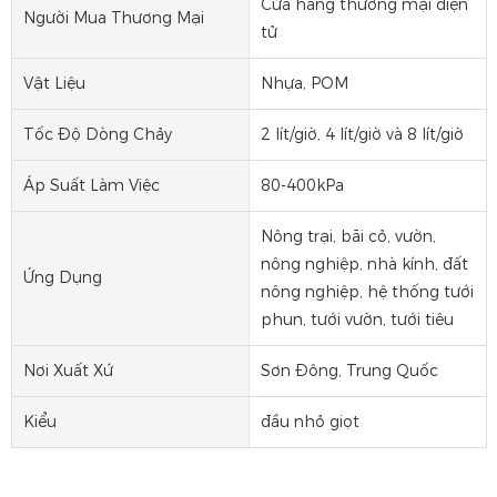
Cửa hàng thương mại điện
Người Mua Thương Mại
tử
Vật Liệu
Nhựa, POM
Tốc Độ Dòng Chảy
2 lít/giờ, 4 lít/giờ và 8 lít/giờ
Áp Suất Làm Việc
80-400kPa
Nông trại, bãi cỏ, vườn,
nông nghiệp, nhà kính, đất
Ứng Dụng
nông nghiệp, hệ thống tưới
phun, tưới vườn, tưới tiêu
Nơi Xuất Xứ
Sơn Đông, Trung Quốc
Kiểu
đầu nhỏ giọt