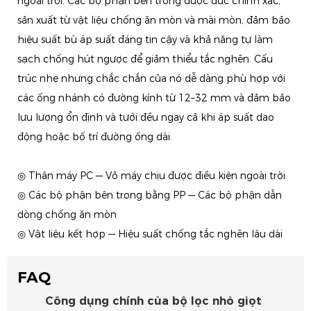
ngoài trời. Các bộ phận bên trong được đúc chính xác,
sản xuất từ ​​vật liệu chống ăn mòn và mài mòn, đảm bảo
hiệu suất bù áp suất đáng tin cậy và khả năng tự làm
sạch chống hút ngược để giảm thiểu tắc nghẽn. Cấu
trúc nhẹ nhưng chắc chắn của nó dễ dàng phù hợp với
các ống nhánh có đường kính từ 12–32 mm và đảm bảo
lưu lượng ổn định và tưới đều ngay cả khi áp suất dao
động hoặc bố trí đường ống dài.
◎ Thân máy PC — Vỏ máy chịu được điều kiện ngoài trời
◎ Các bộ phận bên trong bằng PP — Các bộ phận dẫn
dòng chống ăn mòn
◎ Vật liệu kết hợp — Hiệu suất chống tắc nghẽn lâu dài
FAQ
Công dụng chính của bộ lọc nhỏ giọt