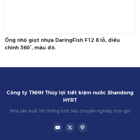
Ống nhỏ giọt nhựa DaringFish F12 8 lỗ, điều
chỉnh 360°, màu đỏ.
Công ty TNHH Thủy lợi tiết kiệm nước Shandong
HYRT
Nhà sản xuất hệ thống tưới tiêu chuyên nghiệp trọn gói