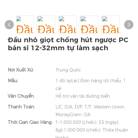
Đầu nhỏ giọt chống hút ngược PC
bán sỉ 12-32mm tự làm sạch
Nơi Xuất Xứ:
Trung Quốc
Mẫu:
1 đô la/cái | Đơn hàng tối thiểu: 1
cái
Vận Chuyển:
Hỗ trợ vận tải đường biển
Thanh Toán:
L/C, D/A, D/P, T/T, Western Union,
MoneyGram, OA
Thời Gian Giao Hàng:
1-1.000.000 (chiếc): 33 (ngày),
&gt;1.000.000 (chiếc): Thỏa thuận
(ngày)