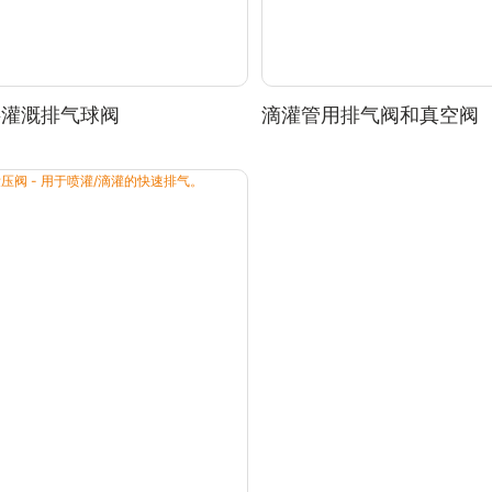
料灌溉排气球阀
滴灌管用排气阀和真空阀