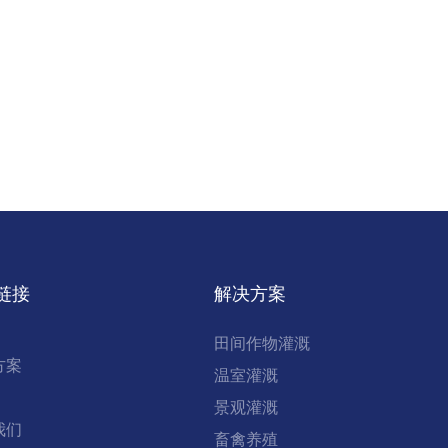
链接
解决方案
田间作物灌溉
方案
温室灌溉
景观灌溉
我们
畜禽养殖