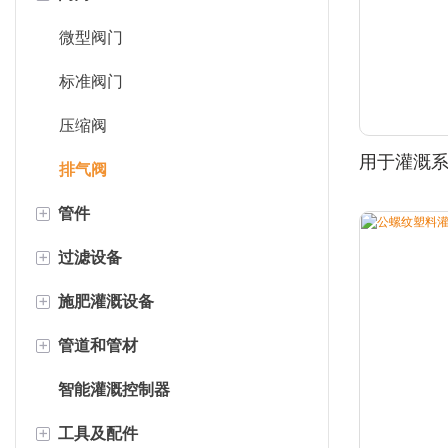
中/大型洒水器
滴灌带
微型阀门
压力补偿式喷淋器
箭形滴灌器
标准阀门
扇形喷洒器
压缩阀
用于灌溉
草坪洒水器
排气阀
+
管件
+
过滤设备
锁具配件
+
施肥灌溉设备
倒钩接头
碟式过滤器
+
管道和管材
迷你配件
屏幕滤镜
比例泵
智能灌溉控制器
压缩接头
离心过滤器
文丘里施肥器
低密度聚乙烯卷管
+
工具及配件
鞍形夹具配件
肥料-水一体化机械
HDPE直管