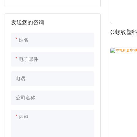
软管和胶带的接头
微型喷涂胶带
打孔器/扳手
发送您的咨询
PVC管件
平铺软管
地钉/桩
公螺纹塑
PE盘管
橡胶圈/夹子
姓名
分支弯曲器
电子邮件
阀箱
电话
公司名称
内容