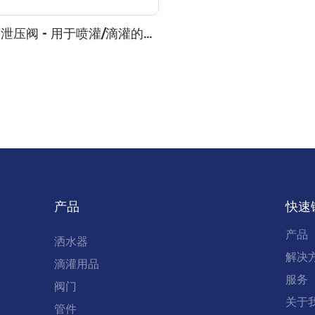
泄压阀 - 用于喷灌/滴灌的快
产品
快速
产品
洒水器
解决
滴灌用品
服务
阀门
关于
管件