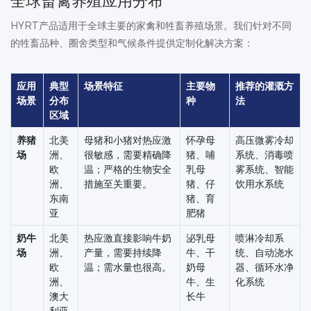
全球畜禽养殖应用分布
HYRT产品适用于全球主要的家禽和牲畜养殖场景。我们针对不同
的牲畜品种、圈舍类型和气候条件提供定制化解决方案：
应用
典型
场景特征
主要物
推荐的灌溉方
场景
分布
种
法
区域
养猪
北美
母猪和小猪对热应激
怀孕母
高压微雾冷却
场
洲、
很敏感，需要精确降
猪、哺
系统、消毒喷
欧
温；严格的生物安全
乳母
雾系统、智能
洲、
措施至关重要。
猪、仔
饮用水系统
东南
猪、育
亚
肥猪
奶牛
北美
热应激直接影响牛奶
泌乳母
喷淋冷却系
场
洲、
产量，需要持续降
牛、干
统、自动浇水
欧
温；需水量也很高。
奶母
器、循环水净
洲、
牛、生
化系统
澳大
长牛
利亚