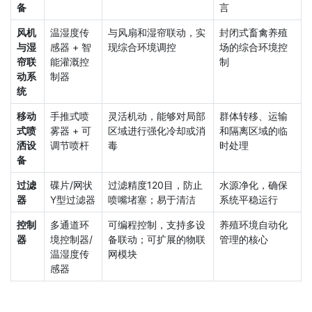
备
言
风机
温湿度传
与风扇和湿帘联动，实
封闭式畜禽养殖
与湿
感器 + 智
现综合环境调控
场的综合环境控
帘联
能灌溉控
制
动系
制器
统
移动
手推式喷
灵活机动，能够对局部
群体转移、运输
式喷
雾器 + 可
区域进行强化冷却或消
和隔离区域的临
洒设
调节喷杆
毒
时处理
备
过滤
碟片/网状
过滤精度120目，防止
水源净化，确保
器
Y型过滤器
喷嘴堵塞；易于清洁
系统平稳运行
控制
多通道环
可编程控制，支持多设
养殖环境自动化
器
境控制器/
备联动；可扩展的物联
管理的核心
温湿度传
网模块
感器