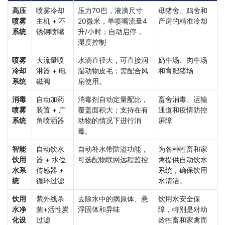
高压
喷雾冷却
压力70巴，液滴尺寸
母猪舍、鸡舍和
喷雾
主机 + 不
20微米，单喷嘴流量4
产房的精准冷却
系统
锈钢喷嘴
升/小时；自动启停，
湿度控制
喷雾
大流量喷
水滴直径大，可直接润
奶牛场、肉牛场
冷却
淋器 + 电
湿动物皮毛；需配合风
和育肥猪场
系统
磁阀
扇使用。
消毒
自动加药
消毒剂自动定量配比，
畜舍消毒、运输
喷雾
装置 + 广
覆盖面积大；支持在有
通道和疫情防控
系统
角喷洒器
动物的情况下进行消
屏障
毒。
智能
自动饮水
自动补水带防溢功能，
为各种牲畜和家
饮用
器 + 水位
可选配物联网远程监控
禽提供自动饮水
水系
传感器 +
系统，确保饮用
统
循环过滤
水清洁。
饮用
紫外线杀
去除水中的病原体、悬
饮用水安全保
水净
菌+活性炭
浮固体和异味
障，特别是对幼
化设
过滤
龄牲畜和家禽而