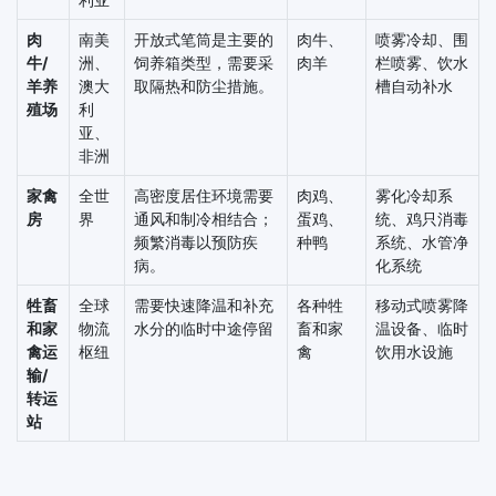
肉
南美
开放式笔筒是主要的
肉牛、
喷雾冷却、围
牛/
洲、
饲养箱类型，需要采
肉羊
栏喷雾、饮水
羊养
澳大
取隔热和防尘措施。
槽自动补水
殖场
利
亚、
非洲
家禽
全世
高密度居住环境需要
肉鸡、
雾化冷却系
房
界
通风和制冷相结合；
蛋鸡、
统、鸡只消毒
频繁消毒以预防疾
种鸭
系统、水管净
病。
化系统
牲畜
全球
需要快速降温和补充
各种牲
移动式喷雾降
和家
物流
水分的临时中途停留
畜和家
温设备、临时
禽运
枢纽
禽
饮用水设施
输/
转运
站