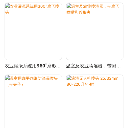
形喷嘴
用于灌溉，流量范围 0.33-
9.24 升/分钟
农业灌溉系统用360°扇形喷
温室及农业喷灌器，带扇形
头
喷嘴和鞍形夹