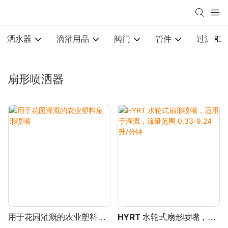
洒水器
滴灌用品
阀门
管件
过滤设
扇形喷洒器
用于花园灌溉的农业塑料扇
HYRT 水轮式扇形喷嘴，适