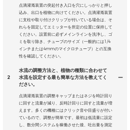
点滴灌漑装置の突起付き入口を穴にしっかりと押し
込み、出口を植物に向けてください。点滴灌漑装置
に支柱や取り付けクリップが付いている場合は、そ
れらを固定してエミッターを所定の位置に保持して
ください。設置前に必ずメインラインを洗浄し、ゴ
ミを取り除き、チューブのサイズ（一般的には1/4
インチまたは4mmのマイクロチューブ）との互換
性を確認してください。
水流の調整方法と、植物の種類に合わせて
2
水流を設定する最も簡単な方法を教えてく
ださい。
点滴灌漑装置の調整キャップまたはネジを時計回り
に回すと流量が減り、反時計回りに回すと流量が増
えます。多くの機種にはクリック音や目盛りが付い
ているので、調整が簡単です。最初は低流量に設定
し、数分間システムを稼働させた後、吐出量を測定