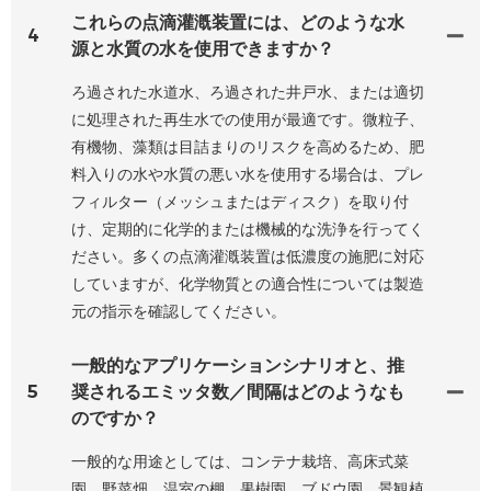
これらの点滴灌漑装置には、どのような水
4
源と水質の水を使用できますか？
ろ過された水道水、ろ過された井戸水、または適切
に処理された再生水での使用が最適です。微粒子、
有機物、藻類は目詰まりのリスクを高めるため、肥
料入りの水や水質の悪い水を使用する場合は、プレ
フィルター（メッシュまたはディスク）を取り付
け、定期的に化学的または機械的な洗浄を行ってく
ださい。多くの点滴灌漑装置は低濃度の施肥に対応
していますが、化学物質との適合性については製造
元の指示を確認してください。
一般的なアプリケーションシナリオと、推
5
奨されるエミッタ数／間隔はどのようなも
のですか？
一般的な用途としては、コンテナ栽培、高床式菜
園、野菜畑、温室の棚、果樹園、ブドウ園、景観植