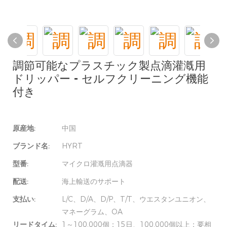
調節可能なプラスチック製点滴灌漑用
ドリッパー - セルフクリーニング機能
付き
原産地:
中国
ブランド名:
HYRT
型番:
マイクロ灌漑用点滴器
配送:
海上輸送のサポート
支払い:
L/C、D/A、D/P、T/T、ウエスタンユニオン、
マネーグラム、OA
リードタイム:
1～100,000個：15日、100,000個以上：要相