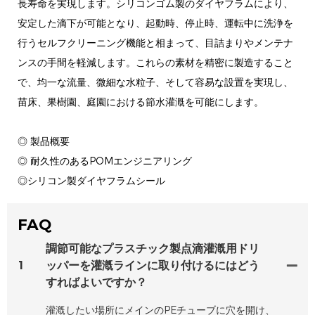
長寿命を実現します。シリコンゴム製のダイヤフラムにより、
安定した滴下が可能となり、起動時、停止時、運転中に洗浄を
行うセルフクリーニング機能と相まって、目詰まりやメンテナ
ンスの手間を軽減します。これらの素材を精密に製造すること
で、均一な流量、微細な水粒子、そして容易な設置を実現し、
苗床、果樹園、庭園における節水灌漑を可能にします。
◎ 製品概要
◎ 耐久性のあるPOMエンジニアリング
◎シリコン製ダイヤフラムシール
FAQ
調節可能なプラスチック製点滴灌漑用ドリ
1
ッパーを灌漑ラインに取り付けるにはどう
すればよいですか？
灌漑したい場所にメインのPEチューブに穴を開け、