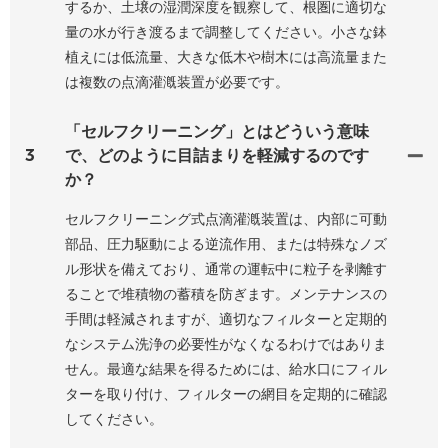
するか、土壌の湿潤深度を観察して、根圏に適切な
量の水が行き渡るまで調整してください。小さな鉢
植えには低流量、大きな低木や樹木には高流量また
は複数の点滴灌漑装置が必要です。
「セルフクリーニング」とはどういう意味
3
で、どのように目詰まりを軽減するのです
か？
セルフクリーニング式点滴灌漑装置は、内部に可動
部品、圧力駆動による逆流作用、または特殊なノズ
ル形状を備えており、通常の運転中に粒子を剥離す
ることで堆積物の蓄積を防ぎます。メンテナンスの
手間は軽減されますが、適切なフィルターと定期的
なシステム洗浄の必要性がなくなるわけではありま
せん。最適な結果を得るためには、給水口にフィル
ターを取り付け、フィルターの網目を定期的に確認
してください。