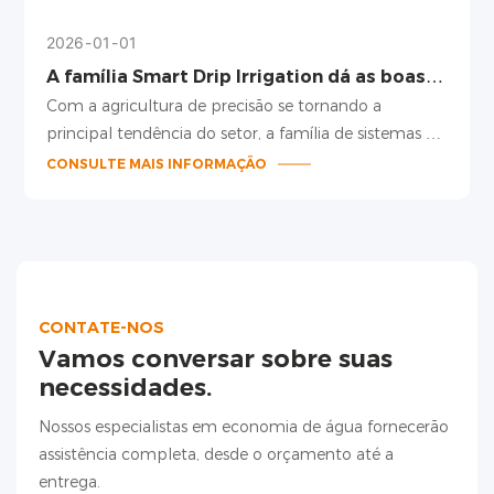
2026
01
01
A família Smart Drip Irrigation dá as boas-
vindas a novos membros, liderando uma
Com a agricultura de precisão se tornando a
nova tendência em irrigação de precisão.
principal tendência do setor, a família de sistemas de
irrigação por gotejamento inteligentes foi
CONSULTE MAIS INFORMAÇÃO
aprimorada, lançando diversos novos produtos,
incluindo gotejadores com compensação de
pressão, hastes de gotejamento ajustáveis ​​e tubos de
irrigação por gotejamento para grandes
espaçamentos entre plantas. Com design modular e
adaptação inteligente, esses produtos oferecem
CONTATE-NOS
uma solução completa de irrigação de precisão para
Vamos conversar sobre suas
cultivo em estufas e plantio em campo aberto.
necessidades.
Nossos especialistas em economia de água fornecerão
assistência completa, desde o orçamento até a
entrega.