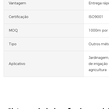
Vantagem
Entrega ráp
Certificação
ISO9001
MOQ
1000m por 
Tipo
Outros méto
Jardinagem, 
Aplicativo
de irrigaçã
agricultura