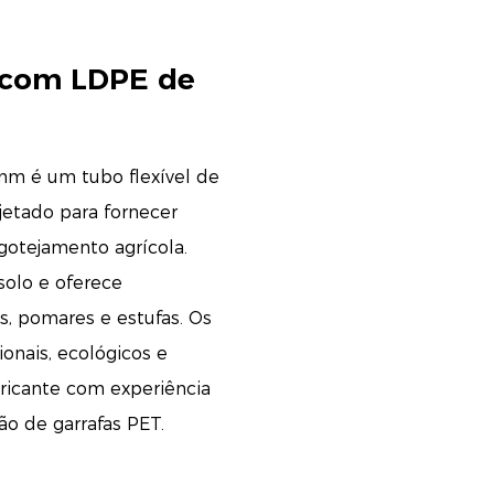
e com LDPE de
mm é um tubo flexível de
jetado para fornecer
gotejamento agrícola.
 solo e oferece
s, pomares e estufas. Os
onais, ecológicos e
bricante com experiência
o de garrafas PET.