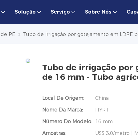
Solução
Serviço
Sobre Nós
Cap
 de PE
Tubo de irrigação por gotejamento em LDPE b
Tubo de irrigação po
de 16 mm - Tubo agríc
Local De Origem:
China
Nome Da Marca:
HYRT
Número Do Modelo:
16 mm
Amostras:
US$ 3,0/metro | M