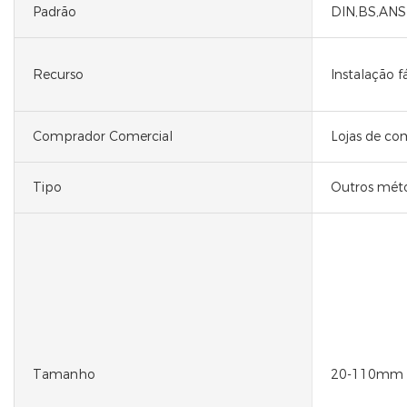
Padrão
DIN,BS,ANSI
Recurso
Instalação fá
Comprador Comercial
Lojas de co
Tipo
Outros méto
Tamanho
20-110mm