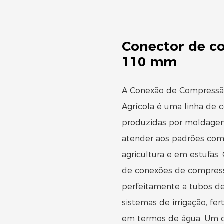
Conector de co
110 mm
A Conexão de Compressão
Agrícola é uma linha de c
produzidas por moldagem 
atender aos padrões comu
agricultura e em estufas.
de conexões de compress
perfeitamente a tubos de g
sistemas de irrigação, fer
em termos de água. Um 