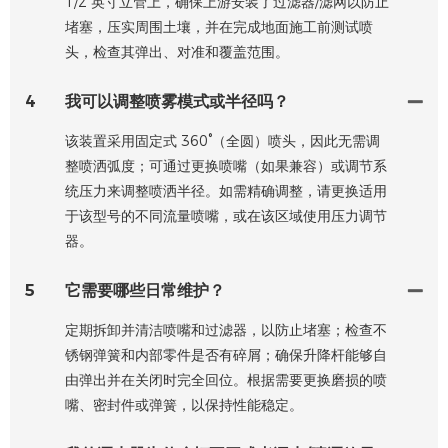
1/2 英寸立管上，确保上游安装了过滤器/滤网以防止
堵塞，压实周围土壤，并在完成地面施工前测试喷
头，检查其弹出、对准和覆盖范围。
4
我可以调整喷雾模式或半径吗？
该装置采用固定式 360°（全圆）喷头，因此无需调
整喷洒弧度；可通过更换喷嘴（如果兼容）或调节系
统压力来调整喷洒半径。如需精确调整，请更换适用
于该型号的不同流量喷嘴，或在该区域使用压力调节
器。
5
它需要哪些日常维护？
定期拆卸并清洁喷嘴和过滤器，以防止堵塞；检查不
锈钢弹簧和内部零件是否有碎屑；确保升降杆能够自
由弹出并在关闭时完全回位。根据需要更换磨损的喷
嘴、密封件或弹簧，以保持性能稳定。