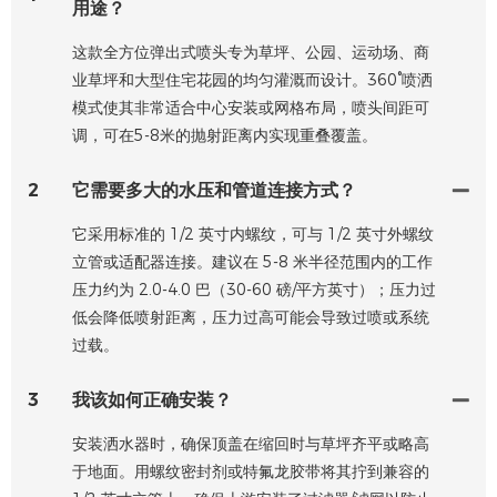
用途？
这款全方位弹出式喷头专为草坪、公园、运动场、商
业草坪和大型住宅花园的均匀灌溉而设计。360°喷洒
模式使其非常适合中心安装或网格布局，喷头间距可
调，可在5-8米的抛射距离内实现重叠覆盖。
2
它需要多大的水压和管道连接方式？
它采用标准的 1/2 英寸内螺纹，可与 1/2 英寸外螺纹
立管或适配器连接。建议在 5-8 米半径范围内的工作
压力约为 2.0-4.0 巴（30-60 磅/平方英寸）；压力过
低会降低喷射距离，压力过高可能会导致过喷或系统
过载。
3
我该如何正确安装？
安装洒水器时，确保顶盖在缩回时与草坪齐平或略高
于地面。用螺纹密封剂或特氟龙胶带将其拧到兼容的