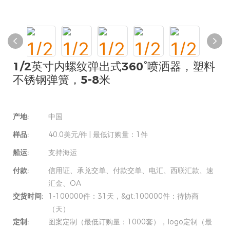
1/2英寸内螺纹弹出式360°喷洒器，塑料
不锈钢弹簧，5-8米
产地:
中国
样品:
40.0美元/件 | 最低订购量：1件
船运:
支持海运
付款:
信用证、承兑交单、付款交单、电汇、西联汇款、速
汇金、OA
交货时间:
1-100000件：31天，&gt;100000件：待协商
（天）
定制:
图案定制（最低订购量：1000套），logo定制（最