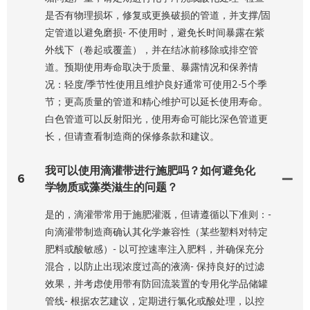
是否有物理损坏，修复或更换破损的管道，并支撑/固
定管道以避免磨损- 不使用时，避免长时间暴露在紫
外线下（卷起或覆盖），并在结冰前移除或排空管
道。预期使用寿命取决于质量、暴露情况和保养情
况：轻度/季节性使用且维护良好通常可使用2-5个季
节；更高质量的管道和精心维护可以延长使用寿命。
白色管道可以反射阳光，使用寿命可能比深色管道更
长，但请查看制造商的保修条款和建议。
我可以使用滴灌带进行施肥吗？如何避免化
6
学物质或藻类滋生的问题？
是的，滴灌带常用于施肥灌溉，但请遵循以下准则：-
向滴灌带制造商确认其化学兼容性（某些塑料对特定
肥料或酸敏感）- 以可控速率注入肥料，并确保充分
混合，以防止出现浓度过高的液滴- 保持良好的过滤
效果，并考虑使用带有防回流装置的专用化学品储罐
管线- 根据农艺建议，定期进行氯化或酸处理，以控