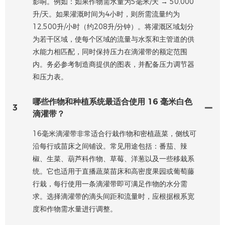
影响。例如：如果作物需水量为5毫米/天 → 50,000
升/天。如果灌溉时间为4小时，则所需流量约为
12,500升/小时（约208升/分钟）。将灌溉区域划分
为若干区域，使每个区域的流量与水泵和主管道的供
水能力相匹配，同时保持压力在滴灌带的额定范围
内。务必参考制造商提供的图表，并配备压力调节器
和压力表。
哪些作物和种植系统最适合使用 16 毫米白色
3
滴灌带？
16毫米滴灌带非常适合行栽作物和密植蔬菜，侧线可
沿每行或苗床之间铺设。常见用途包括：番茄、辣
椒、生菜、葫芦科作物、草莓、洋葱以及一些移栽系
统。它也适用于直播蔬菜苗床和高密度果园或葡萄藤
行栽，每行使用一条滴灌带即可满足作物的水分需
求。选择滴灌带的滴头间距和流量时，应根据根系宽
度和作物需水量进行调整。