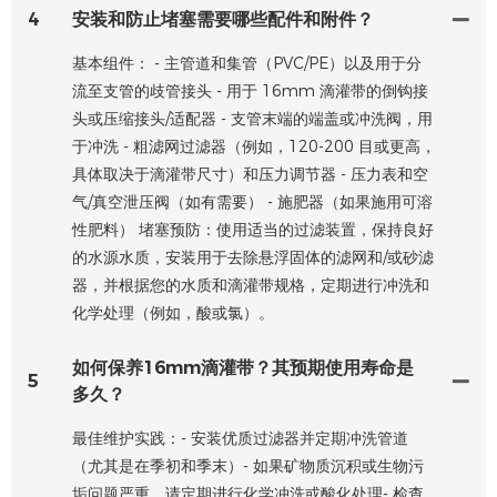
4
安装和防止堵塞需要哪些配件和附件？
基本组件： - 主管道和集管（PVC/PE）以及用于分
流至支管的歧管接头 - 用于 16mm 滴灌带的倒钩接
头或压缩接头/适配器 - 支管末端的端盖或冲洗阀，用
于冲洗 - 粗滤网过滤器（例如，120-200 目或更高，
具体取决于滴灌带尺寸）和压力调节器 - 压力表和空
气/真空泄压阀（如有需要） - 施肥器（如果施用可溶
性肥料） 堵塞预防：使用适当的过滤装置，保持良好
的水源水质，安装用于去除悬浮固体的滤网和/或砂滤
器，并根据您的水质和滴灌带规格，定期进行冲洗和
化学处理（例如，酸或氯）。
如何保养16mm滴灌带？其预期使用寿命是
5
多久？
最佳维护实践：- 安装优质过滤器并定期冲洗管道
（尤其是在季初和季末）- 如果矿物质沉积或生物污
垢问题严重，请定期进行化学冲洗或酸化处理- 检查