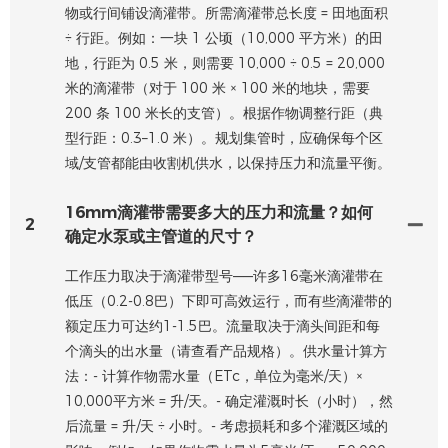
物或行间铺设滴灌带。所需滴灌带总长度 = 田地面积
÷ 行距。例如：一块 1 公顷（10,000 平方米）的田
地，行距为 0.5 米，则需要 10,000 ÷ 0.5 = 20,000
米的滴灌带（对于 100 米 × 100 米的地块，需要
200 条 100 米长的支管）。根据作物调整行距（典
型行距：0.3–1.0 米）。规划集管时，应确保每个区
域/支管都能由收割机供水，以保持压力和流量平衡。
16mm滴灌带需要多大的压力和流量？如何
2
确定水泵或主管道的尺寸？
工作压力取决于滴灌带型号——许多16毫米滴灌带在
低压（0.2-0.8巴）下即可高效运行，而有些滴灌带的
额定压力可达约1-1.5巴。流量取决于滴头间距和每
个滴头的出水量（请查看产品规格）。供水量计算方
法：- 计算作物需水量（ETc，单位为毫米/天）×
10,000平方米 = 升/天。- 确定灌溉时长（小时），然
后流量 = 升/天 ÷ 小时。- 考虑损耗和多个灌溉区域的