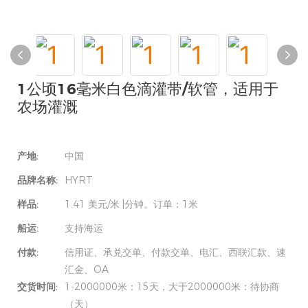
1公顷16毫米白色滴灌带/软管，适用于
农场灌溉
产地:
中国
品牌名称:
HYRT
样品:
1.41 美元/米 |分钟。订单：1米
船运:
支持海运
付款:
信用证、承兑交单、付款交单、电汇、西联汇款、速
汇金、OA
交货时间:
1-2000000米：15天，大于2000000米：待协商
（天）