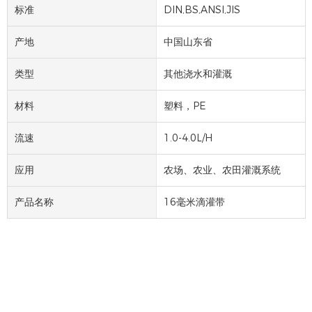
标准
DIN,BS,ANSI,JIS
产地
中国山东省
类型
其他浇水和灌溉
材料
塑料，PE
流速
1.0-4.0L/H
应用
农场、农业、农田灌溉系统
产品名称
16毫米滴灌带