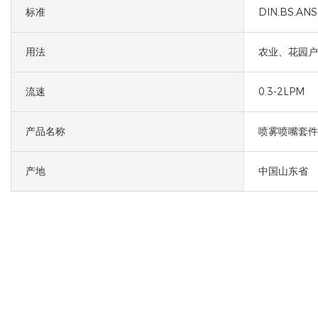
标准
DIN,BS,ANSI
用法
农业、花园户
流速
0.3-2LPM
产品名称
喷雾喷嘴套件
产地
中国山东省