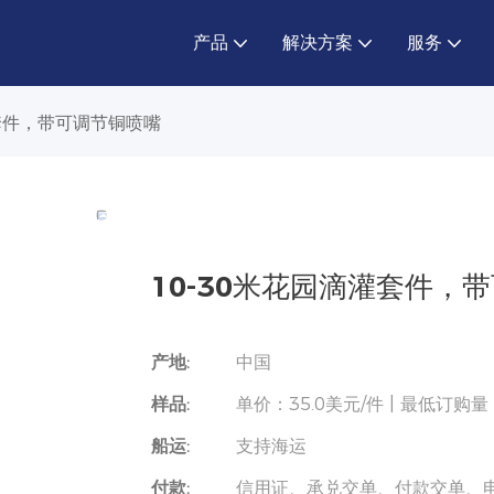
产品
解决方案
服务
灌套件，带可调节铜喷嘴
10-30米花园滴灌套件，
产地:
中国
样品:
单价：35.0美元/件 | 最低订购
船运:
支持海运
付款:
信用证、承兑交单、付款交单、