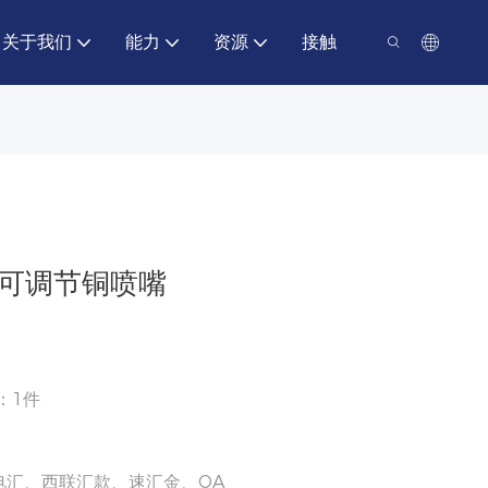
关于我们
能力
资源
接触
带可调节铜喷嘴
量：1件
电汇、西联汇款、速汇金、OA