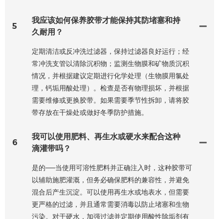
我应该如何保养胶带才能保持其防堵塞和持
5
久耐用？
定期清洁或反冲洗过滤器，保持过滤器良好运行；经
常冲洗支管以清除沉积物；监测生物膜和矿物质沉积
情况，并根据建议定期进行化学处理（生物膜用氯处
理，钙垢用酸处理）。检查是否有物理损坏，并根据
需要维修或更换胶带。如果需要季节性拆卸，请将胶
带存放在干燥处或做好冬季防护措施。
我可以使用肥料、再生水或硬水来配合这种
6
滴灌带吗？
是的——当使用可溶性肥料并正确注入时，这种胶带可
以辅助施肥灌溉，但务必确保肥料的兼容性，并避免
混合后产生沉淀。可以使用再生水或地表水，但需要
更严格的过滤，并且通常需要消毒以防止堵塞和生物
污染。对于硬水，加强过滤并定期使用酸性除垢剂有