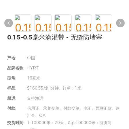
0.15-0.5毫米滴灌带 - 无缝防堵塞
产地:
中国
品牌名称:
HYRT
型号:
16毫米
样品:
$160.55/米 |分钟。订单：1米
船运:
支持海运
付款:
信用证、承兑交单、付款交单、电汇、西联汇款、速
汇金、OA
交货时间:
1-100000米：20天，&gt;100000米：待协商