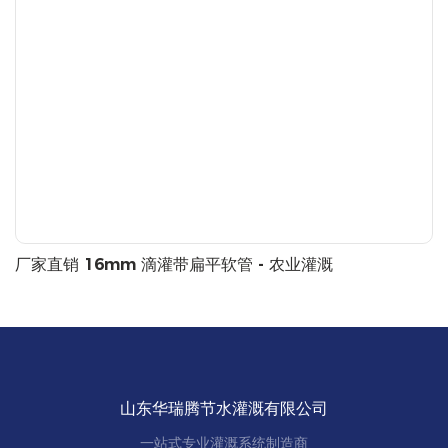
厂家直销 16mm 滴灌带扁平软管 - 农业灌溉
山东华瑞腾节水灌溉有限公司
一站式专业灌溉系统制造商