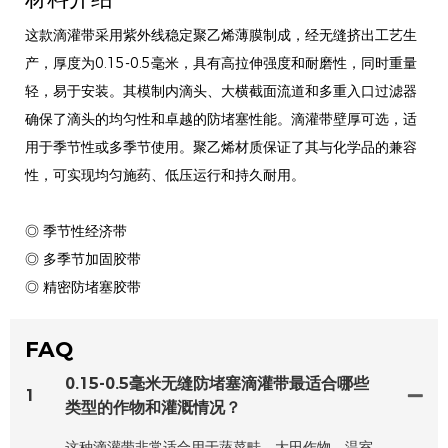
这款滴灌带采用紫外线稳定聚乙烯薄膜制成，经无缝挤出工艺生
产，厚度为0.15-0.5毫米，具有高拉伸强度和耐磨性，同时重量
轻，易于安装。其模制内滴头、大横截面流道和多重入口过滤器
确保了滴头的均匀性和卓越的防堵塞性能。滴灌带壁厚可选，适
用于季节性或多季节使用。聚乙烯材质保证了其与化学品的兼容
性，可实现均匀施药、低压运行和持久耐用。
◎ 季节性经济带
◎ 多季节加固胶带
◎ 精密防堵塞胶带
FAQ
0.15-0.5毫米无缝防堵塞滴灌带最适合哪些
1
类型的作物和灌溉情况？
这种滴灌带非常适合用于蔬菜畦、大田作物、温室、