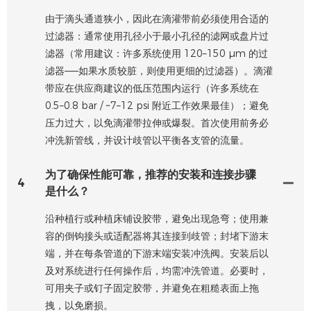
由于滴头通道狭小，因此在滴灌带前必须使用合适的
过滤器：通常使用孔径小于最小孔径的滤网或盘片过
滤器（常用建议：许多系统使用 120–150 µm 的过
滤器——如果水质较脏，则使用更细的过滤器）。滴灌
带应在供应商建议的低压范围内运行（许多系统在
0.5–0.8 bar / ~7–12 psi 附近工作效果最佳）；避免
压力过大，以免滴灌带拉伸或爆裂。首次使用前务必
冲洗新管线，并设计歧管以平衡各支管的流量。
为了确保性能可靠，推荐的安装和连接步骤
4
是什么？
沿种植行或种植床铺设胶带，避免出现急弯；使用兼
容的倒钩接头或适配器将其连接到歧管；封堵下游末
端，并在每条管道的下游末端安装冲洗阀。安装后以
及对系统进行任何操作后，均需冲洗管道。必要时，
可用夹子或钉子固定胶带，并避免在粗糙表面上拖
拽，以免磨损。