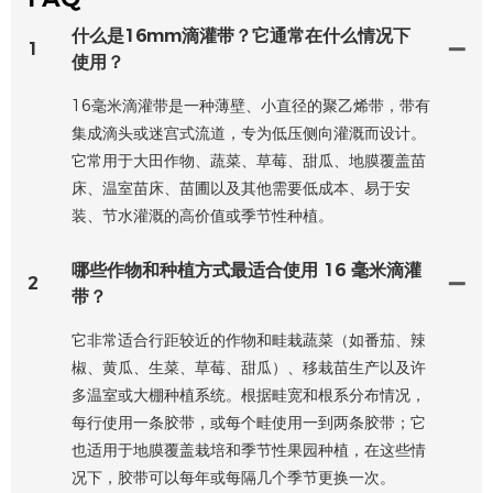
什么是16mm滴灌带？它通常在什么情况下
1
使用？
16毫米滴灌带是一种薄壁、小直径的聚乙烯带，带有
集成滴头或迷宫式流道，专为低压侧向灌溉而设计。
它常用于大田作物、蔬菜、草莓、甜瓜、地膜覆盖苗
床、温室苗床、苗圃以及其他需要低成本、易于安
装、节水灌溉的高价值或季节性种植。
哪些作物和种植方式最适合使用 16 毫米滴灌
2
带？
它非常适合行距较近的作物和畦栽蔬菜（如番茄、辣
椒、黄瓜、生菜、草莓、甜瓜）、移栽苗生产以及许
多温室或大棚种植系统。根据畦宽和根系分布情况，
每行使用一条胶带，或每个畦使用一到两条胶带；它
也适用于地膜覆盖栽培和季节性果园种植，在这些情
况下，胶带可以每年或每隔几个季节更换一次。