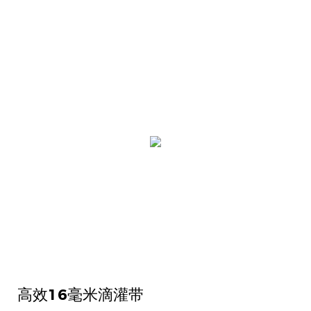
高效16毫米滴灌带