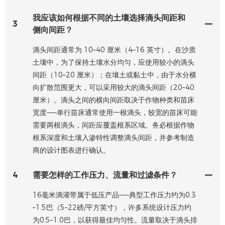
我应该如何根据不同的土壤选择滴头间距和
3
侧向间距？
滴头间距通常为 10–40 厘米（4–16 英寸）。在沙质
土壤中，为了保持土壤水分均匀，应使用较小的滴头
间距（10–20 厘米）；在壤土或黏土中，由于水分横
向扩散范围更大，可以采用较大的滴头间距（20–40
厘米）。滴头之间的横向间距取决于作物种类和苗床
宽度——单行苗床通常使用一根滴头，较宽的苗床可能
需要两根滴头，间距应覆盖根系区域。务必根据作物
根系深度和土壤入渗特性调整滴头间距，并参考制造
商的设计图表进行确认。
4
需要怎样的工作压力、流量和过滤条件？
16毫米滴灌带属于低压产品——典型工作压力约为0.3
–1.5巴（5–22磅/平方英寸），许多系统设计压力约
为0.5–1.0巴，以获得最佳均匀性。流量取决于滴头排