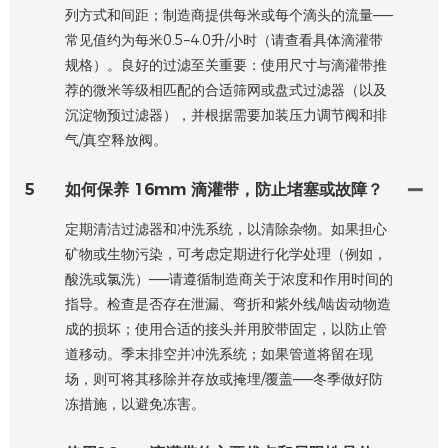
列方式和间距；制造商提供每米或每个滴头的流量——
常见值约为每米0.5–4.0升/小时（请查看具体滴灌带
规格）。良好的过滤至关重要：使用尺寸与滴灌带推
荐的微米等级相匹配的合适筛网或盘式过滤器（以及
沉淀物预过滤器），并根据需要加装压力调节阀和排
气/真空释放阀。
5
如何保养 16mm 滴灌带，防止堵塞或故障？
定期清洁过滤器和冲洗系统，以清除杂物。如果担心
矿物或生物污染，可考虑定期进行化学处理（例如，
酸洗或氯洗）——请遵循制造商关于浓度和作用时间的
指导。检查是否存在泄漏、弯折和紫外线/啮齿动物造
成的损坏；使用合适的接头并用胶带固定，以防止管
道移动。季末排空并冲洗系统；如果管道将留在现
场，则可将其移除并存放或掩埋/覆盖——冬季做好防
冻措施，以避免冻害。