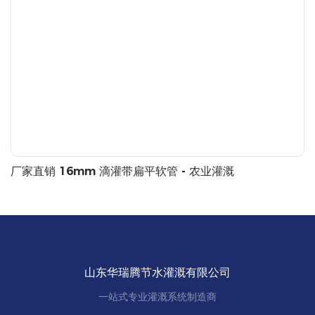
厂家直销 16mm 滴灌带扁平软管 - 农业灌溉
山东华瑞腾节水灌溉有限公司
一站式专业灌溉系统制造商