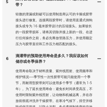
5
带？
轻微的泄漏或割破可以使用制造商认可的卡箍或胶带
接头进行修复。连接两段胶带时，请使用直通式倒钩
接头或专为 16 毫米胶带设计的压缩接头。如果较长
的一段胶带损坏，请将其切除并接上新的一段。在进
行任何操作之前，务必先释放管路压力，并使用额定
压力与胶带直径和工作压力相匹配的接头。
滴灌带的预期使用寿命是多久？我应该如何
6
储存或冬季保养？
使用寿命取决于材料质量、紫外线照射、使用频率和
维护情况——季节性一次性胶带可能只能使用一个季
节，而耐用型胶带则可以使用多个季节（通常为 1-5
年）。为了延长使用寿命：避免长时间承受高压，不
使用时限制紫外线照射，让动物和机械远离，并在存
放前彻底冲洗并干燥胶带。在寒冷气候下，排空并移
除或保温管道，以防止冻裂。务必遵循制造商的存放