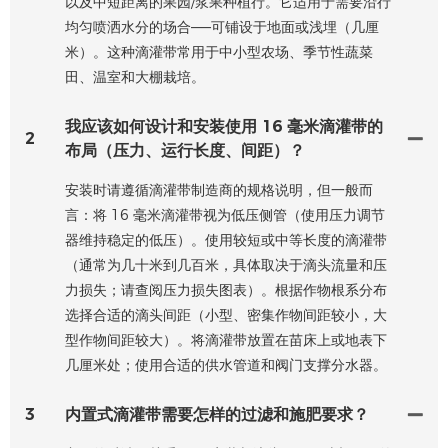
以及中短距离的果园/浆果种植行。它适用于需要沿行
均匀喷洒水分的场合——可铺设于地面或浅埋（几厘
米）。这种滴灌带常用于中小型农场、季节性蔬菜
田、温室和大棚栽培。
我应该如何设计和安装使用 16 毫米滴灌带的
2
布局（压力、运行长度、间距）？
安装时请遵循滴灌带制造商的规格说明，但一般而
言：将 16 毫米滴灌带视为低压侧管（使用压力调节
器维持稳定的低压）。使用较短或中等长度的滴灌带
（通常为几十米到几百米，具体取决于滴头流量和压
力损失；请查阅压力损失图表）。根据作物根系分布
选择合适的滴头间距（小型、密集作物间距较小，大
型作物间距较大）。将滴灌带放置在苗床上或地表下
几厘米处；使用合适的供水管道和阀门支撑分水器。
3
内置式滴灌带需要怎样的过滤和施肥要求？