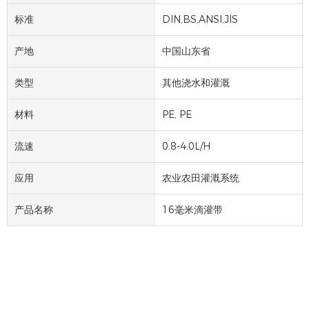
标准
DIN,BS,ANSI,JIS
产地
中国山东省
类型
其他浇水和灌溉
材料
PE, PE
流速
0.8-4.0L/H
应用
农业农田灌溉系统
产品名称
16毫米滴灌带