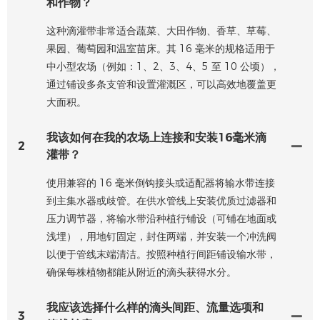
和作物？
这种滴灌带非常适合蔬菜、大田作物、香草、草莓、
果园、葡萄园和温室苗床。其 16 毫米的规格适用于
中小型农场（例如：1、2、3、4、5 至 10 公顷），
通过铺设多条支管和设置灌溉区，可以高效地覆盖更
大面积。
我该如何在我的农场上连接和安装16毫米滴
2
灌带？
使用兼容的 16 毫米倒钩接头或适配器将输水带连接
到主集水器或歧管。在供水管线上安装优质过滤器和
压力调节器，将输水带沿种植行铺设（可铺在地面或
浅埋），用地钉固定，封住两端，并安装一个冲洗阀
以便于管线末端清洁。按照种植行间距铺设输水带，
确保每株植物都能从附近的滴头获得水分。
我应该选择什么样的滴头间距、流量选项和
3