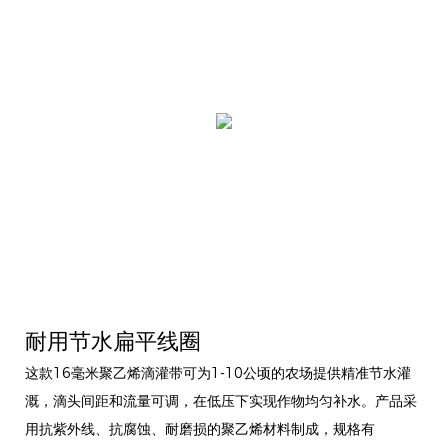
耐用节水扁平线圈
这款16毫米聚乙烯滴灌带可为1-10公顷的农场提供精准节水灌
溉，滴头间距和流量可调，在低压下实现作物均匀补水。产品采
用抗紫外线、抗腐蚀、耐磨损的聚乙烯材料制成，规格有