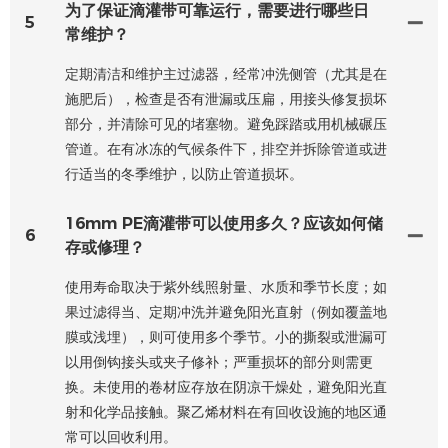
为了保证滴灌带可靠运行，需要进行哪些日
5
常维护？
定期清洁和维护主过滤器，经常冲洗侧管（尤其是在
施肥后），检查是否有泄漏或压扁，用接头修复损坏
部分，并清除可见的堵塞物。避免踩踏或用机械碾压
管道。在有冰冻的气候条件下，排空并拆除管道或进
行适当的冬季维护，以防止管道损坏。
16mm PE滴灌带可以使用多久？应该如何储
6
存或修理？
使用寿命取决于紫外线照射量、水质和季节长度；如
果过滤得当、定期冲洗并避免阳光直射（例如覆盖地
膜或浅埋），则可使用多个季节。小的撕裂或泄漏可
以用倒钩接头或夹子修补；严重损坏的部分则需更
换。未使用的卷材应存放在阴凉干燥处，避免阳光直
射和化学品接触。聚乙烯材料在有回收设施的地区通
常可以回收利用。