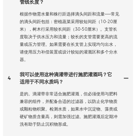
管线长度？
根据作物需水量和株行距选择滴头间距和流量——常见
的滴头间距包括：密植蔬菜采用较短间距（10-20厘
米），树木行采用较长间距（30-50厘米）。支管长
度取决于供水压力和流量；较长的支管需要更高的流
量或压力管理。如果需要在长支管上实现均匀出水，
请使用压力补偿装置或设计较短的灌溉区和多个分水
器。
我可以使用这种滴灌带进行施肥灌溉吗？它
4
适用于不同水质吗？
是的。滴灌带非常适合施肥灌溉，但必须使用与肥料
兼容的组件，并配备合适的过滤器，以防止化学物质
或颗粒物积聚。检测水质，如果水中沉淀物、藻类或
硬矿物质含量高，则需加强过滤。施肥灌溉后定期冲
洗有助于防止沉积物形成。