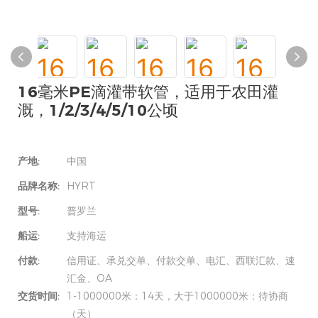
16毫米PE滴灌带软管，适用于农田灌
溉，1/2/3/4/5/10公顷
产地:
中国
品牌名称:
HYRT
型号:
普罗兰
船运:
支持海运
付款:
信用证、承兑交单、付款交单、电汇、西联汇款、速
汇金、OA
交货时间:
1-1000000米：14天，大于1000000米：待协商
（天）