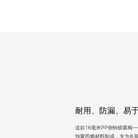
耐用、防漏、易
这款16毫米PP倒钩锁紧阀
蚀聚丙烯材料制成，专为长