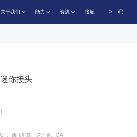
关于我们
能力
资源
接触
灌溉迷你接头
件
电汇、西联汇款、速汇金、OA