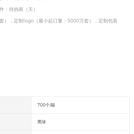
00件：待协商（天）
套），定制logo（最小起订量：5000万套），定制包装
700个/箱
黑绿