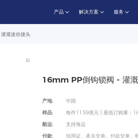
产品
解决方案
服务
- 灌溉迷你接头
16mm PP倒钩锁阀 - 
产地:
中国
样品:
每件11.59美元 | 最低订购量：1
船运:
支持海运
付款:
信用证、承兑交单、付款交单、