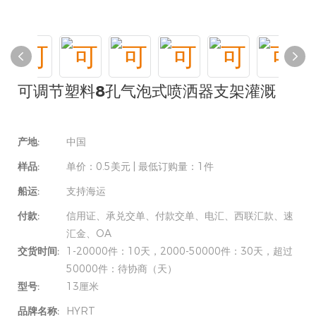
可调节塑料8孔气泡式喷洒器支架灌溉
产地:
中国
样品:
单价：0.5美元 | 最低订购量：1件
船运:
支持海运
付款:
信用证、承兑交单、付款交单、电汇、西联汇款、速
汇金、OA
交货时间:
1-20000件：10天，2000-50000件：30天，超过
50000件：待协商（天）
型号:
13厘米
品牌名称:
HYRT