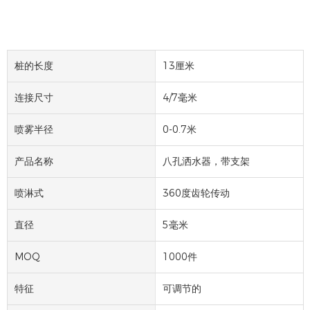
桩的长度
13厘米
连接尺寸
4/7毫米
喷雾半径
0-0.7米
产品名称
八孔洒水器，带支架
喷淋式
360度齿轮传动
直径
5毫米
MOQ
1000件
特征
可调节的