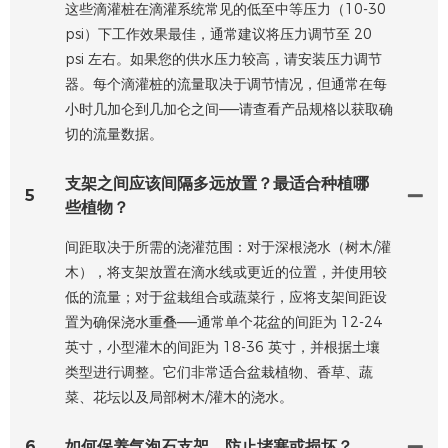
这些滴灌桩在滴灌系统常见的低至中等压力（10-30
psi）下工作效果最佳，通常建议将压力调节至 20
psi 左右。如果您的供水压力较高，请安装压力调节
器。每个滴灌桩的流量取决于调节情况，但通常在每
小时几加仑到几加仑之间——请查看产品规格以获取确
切的流量数据。
支架之间应该间隔多远放置？最适合种植哪
5
些植物？
间距取决于所需的浇灌范围：对于深根浇水（树木/灌
木），将支架放置在滴水线或更近的位置，并使用较
低的流量；对于盆栽组合或蔬菜行，应将支架间距设
置为确保浇水重叠——通常单个花盆的间距为 12-24
英寸，小型灌木的间距为 18-36 英寸，并根据土壤
类型进行调整。它们非常适合盆栽植物、香草、蔬
菜、花坛以及局部树木/灌木的浇水。
6
如何保养气泡石支架，防止堵塞或损坏？