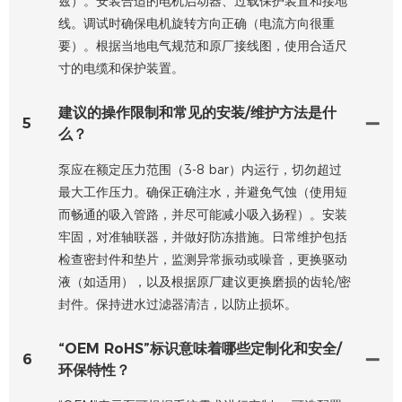
兹）。安装合适的电机启动器、过载保护装置和接地
线。调试时确保电机旋转方向正确（电流方向很重
要）。根据当地电气规范和原厂接线图，使用合适尺
寸的电缆和保护装置。
建议的操作限制和常见的安装/维护方法是什
5
么？
泵应在额定压力范围（3-8 bar）内运行，切勿超过
最大工作压力。确保正确注水，并避免气蚀（使用短
而畅通的吸入管路，并尽可能减小吸入扬程）。安装
牢固，对准轴联器，并做好防冻措施。日常维护包括
检查密封件和垫片，监测异常振动或噪音，更换驱动
液（如适用），以及根据原厂建议更换磨损的齿轮/密
封件。保持进水过滤器清洁，以防止损坏。
“OEM RoHS”标识意味着哪些定制化和安全/
6
环保特性？