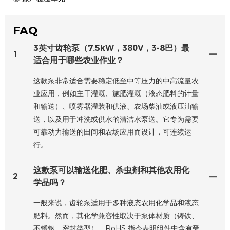
FAQ
3英寸齿轮泵（7.5kW，380V，3-8巴）最
1
适合用于哪些农业作业？
这款泵非常适合需要稳定低至中等压力的中高流量农
业应用，例如主干灌溉、施肥灌溉（液态肥料的计量
和输送）、喷雾器灌装和供液、农场柴油或液压油输
送，以及用于冲洗或供水的清洁水泵送。它专为需要
可靠动力输送的田间和农场应用而设计，可连续运
行。
这款泵可以输送化肥、杀虫剂和其他农用化
2
学品吗？
一般来说，齿轮泵适用于多种液态农用化学品和液态
肥料。然而，其化学兼容性取决于泵体材质（铸铁、
不锈钢、密封类型）。RoHS 指令表明组件中含有受