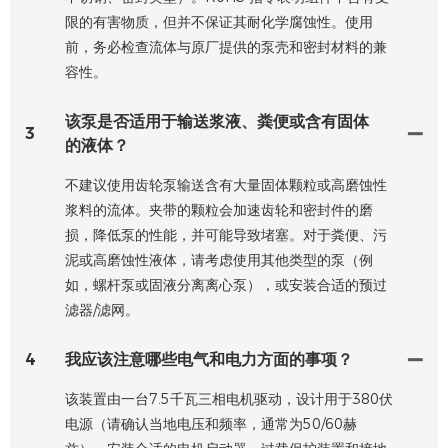
限的有害物质，但并不保证其耐化学腐蚀性。使用
前，务必检查流体与原厂提供的泵壳和密封材料的兼
容性。
该泵是否适用于输送浆液、粪便或含有固体
3
的液体？
不建议使用齿轮泵输送含有大量固体颗粒或高磨蚀性
浆料的流体。夹带的颗粒会加速齿轮和密封件的磨
损，降低泵的性能，并可能导致堵塞。对于粪便、污
泥或高磨蚀性液体，请考虑使用其他类型的泵（例
如，螺杆泵或固液分离离心泵），或安装合适的预过
滤器/滤网。
4
我应该注意哪些电气和电力方面的事项？
该装置由一台7.5千瓦三相电机驱动，设计用于380伏
电源（请确认当地电压和频率，通常为50/60赫