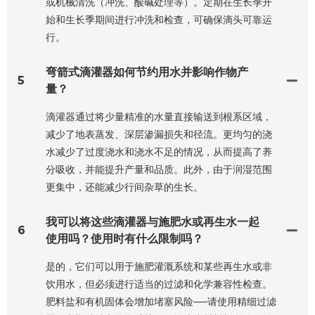
或机械清洗（冲洗、酸碱处理等）。定期在生长季开
始和生长季期间进行冲洗和检查，可确保滴头可靠运
行。
弯箭式滴灌器如何节约用水并影响作物产
5
量？
滴灌器通过将少量精准的水量直接输送到根系区域，
减少了地表蒸发、深层渗漏损失和径流。更均匀的浇
水减少了过度浇水和浇水不足的情况，从而提高了养
分吸收，并能提升产量和品质。此外，由于润湿范围
更集中，还能减少行间杂草的生长。
我可以将这些滴灌器与施肥水或再生水一起
6
使用吗？使用时有什么限制吗？
是的，它们可以用于施肥灌溉系统和某些再生水或非
饮用水，但必须进行适当的过滤和化学兼容性检查。
肥料盐和有机固体会增加堵塞风险——请使用精细过滤