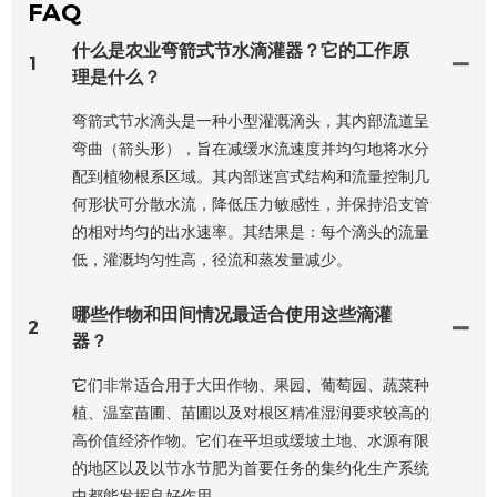
FAQ
什么是农业弯箭式节水滴灌器？它的工作原
1
理是什么？
弯箭式节水滴头是一种小型灌溉滴头，其内部流道呈
弯曲（箭头形），旨在减缓水流速度并均匀地将水分
配到植物根系区域。其内部迷宫式结构和流量控制几
何形状可分散水流，降低压力敏感性，并保持沿支管
的相对均匀的出水速率。其结果是：每个滴头的流量
低，灌溉均匀性高，径流和蒸发量减少。
哪些作物和田间情况最适合使用这些滴灌
2
器？
它们非常适合用于大田作物、果园、葡萄园、蔬菜种
植、温室苗圃、苗圃以及对根区精准湿润要求较高的
高价值经济作物。它们在平坦或缓坡土地、水源有限
的地区以及以节水节肥为首要任务的集约化生产系统
中都能发挥良好作用。