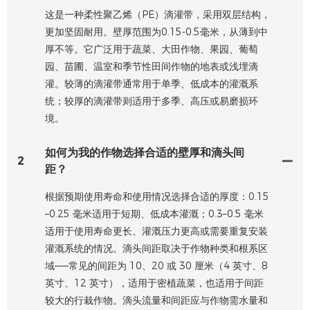
这是一种柔性聚乙烯（PE）滴灌带，采用双层结构，
更加坚固耐用。壁厚范围为0.15-0.5毫米，从薄到中
厚不等。它广泛用于蔬菜、大田作物、果园、葡萄
园、苗圃、温室和季节性田间作物的地表或浅埋滴
灌。较薄的滴灌带通常用于单季、低成本的灌溉系
统；较厚的滴灌带则适用于多季、高压或易磨损环
境。
如何为我的作物选择合适的壁厚和滴头间
2
距？
根据预期使用寿命和使用情况选择合适的厚度：0.15
–0.25 毫米适用于短期、低成本灌溉；0.3–0.5 毫米
适用于使用寿命更长、灌溉压力更高或需要重复安装
灌溉系统的情况。滴头间距取决于作物种类和根系区
域——常见的间距为 10、20 或 30 厘米（4 英寸、8
英寸、12 英寸），适用于密植蔬菜，也适用于间距
较大的行栽作物。滴头流量和间距应与作物需水量和