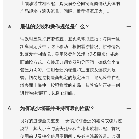
土壤渗透性相匹配。购买前务必向制造商确认具体的
产品规格（滴头流量、间距、推荐灌溉压力）。
3
最佳的安装和操作规范是什么？
铺设时应保持胶带笔直，避免急弯或扭结；每隔一段
距离固定胶带，防止移动；根据霜冻情况、耕作情况
和蒸发控制情况，采用轻柔的浅埋（2-5厘米）或表
面铺设方式。安装压力调节器和分区阀，确保每个支
管压力均匀。使用合适的端盖和过渡接头连接到歧
管。切勿超过制造商规定的额定压力；避免胶带在粗
糙表面上拖拽。按照推荐的布局，从卷筒的正确一侧
进行卷绕/展开，以防止扭曲。
4
如何减少堵塞并保持可靠的性能？
良好的过滤至关重要——安装尺寸合适的滤网或碟片过
滤器，其大小应与滴头孔径和当地水质相匹配。首次
使用前以及整个使用季期间，务必冲洗新管道。监测