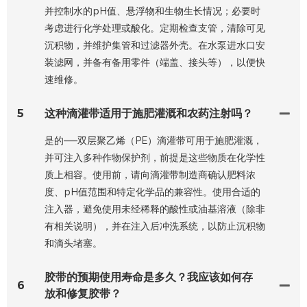
并控制水的pH值、悬浮物和生物生长情况；必要时
考虑进行化学处理或酸化。定期检查支管，清除可见
沉积物，并维护集管和过滤器外壳。在水泵进水口安
装滤网，并备​​有备用零件（端盖、接头等），以便快
速维修。
5
这种滴灌带适用于施肥灌溉和农药注射吗？
是的——双层聚乙烯（PE）滴灌带可用于施肥灌溉，
并可注入多种作物保护剂，前提是这些物质在化学性
质上相容。使用前，请向滴灌带制造商确认肥料浓
度、pH值范围和特定化学品的兼容性。使用合适的
注入器，避免使用未经稀释的酸性或油基溶液（除非
有相关说明），并在注入后冲洗系统，以防止沉积物
和滴头堵塞。
胶带的预期使用寿命是多久？我应该如何存
6
放和修复胶带？