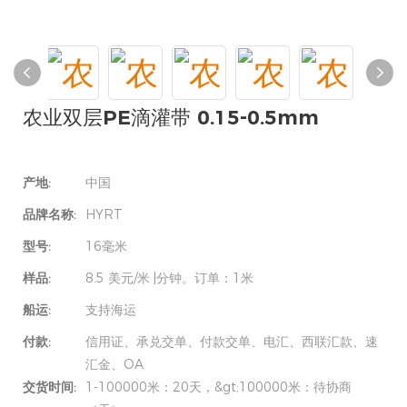
农业双层PE滴灌带 0.15-0.5mm
产地:
中国
品牌名称:
HYRT
型号:
16毫米
样品:
8.5 美元/米 |分钟。订单：1米
船运:
支持海运
付款:
信用证、承兑交单、付款交单、电汇、西联汇款、速
汇金、OA
交货时间:
1-100000米：20天，&gt;100000米：待协商