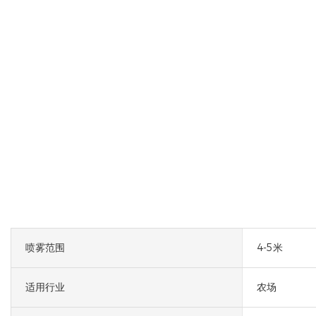
喷雾范围
4-5米
适用行业
农场