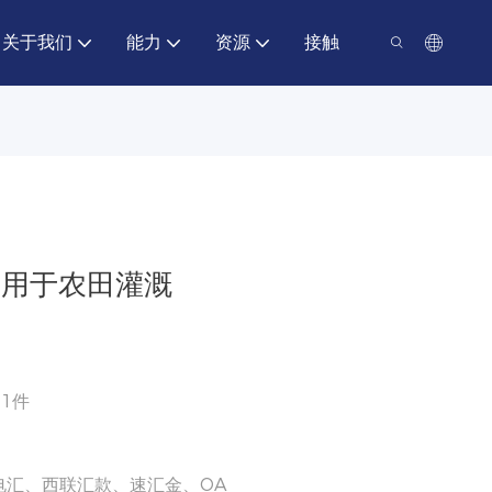
关于我们
能力
资源
接触
适用于农田灌溉
：1件
电汇、西联汇款、速汇金、OA