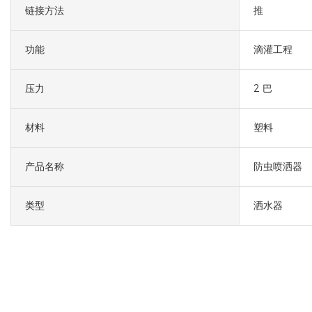
链接方法
推
功能
滴灌工程
压力
2 巴
材料
塑料
产品名称
防虫喷洒器
类型
洒水器