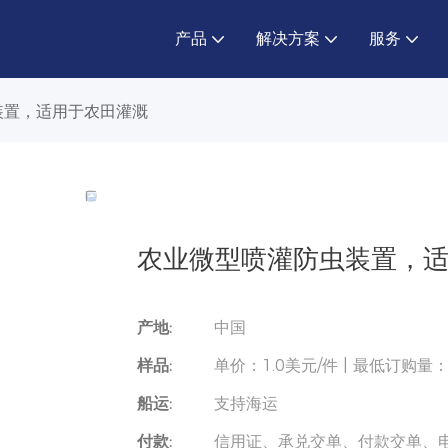
产品
解决方案
服务
装置，适用于农田灌溉
农业微型喷灌防虫装置，
产地:
中国
样品:
单价：1.0美元/件 | 最低订购量
船运:
支持海运
付款:
信用证、承兑交单、付款交单、