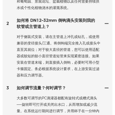
和葡萄园、景观花坛、盆栽植物以及任何需要持续供
水或个性化植物浇水的灌溉系统。
如何将 DN12–32mm 倒钩滴头安装到我的
2
软管或主管道上？
对于侧装式安装，请在主管道上冲孔或钻孔，或使用
兼容的变径接头/三通。将倒钩端完全推入孔或接头中
直至其就位；对于较大直径的管道，您可以使用适配
器或较短的较小直径管道短管来实现紧密连接。如果
安装在管道末端，则直接插入倒钩，必要时可用小型
卡箍固定。务必根据系统设计要求，在上游安装过滤
器和压力调节器。
3
如何调节流量？何时调节？
大多数可调节的P​​C滴灌器都配有旋转式或槽式滴头
——旋转即可打开或关闭出水口，从而增加或减少流
量。在系统运行期间进行调节，并用杯子在一分钟内