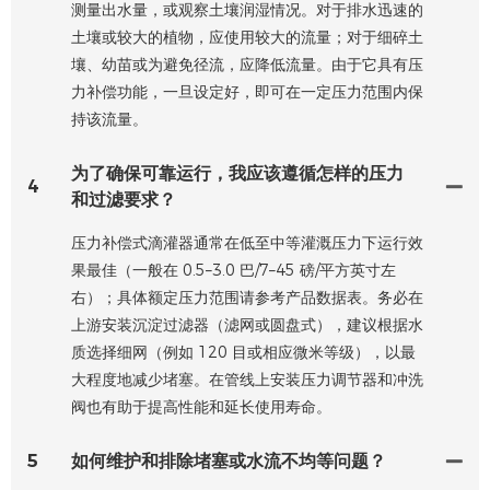
测量出水量，或观察土壤润湿情况。对于排水迅速的
土壤或较大的植物，应使用较大的流量；对于细碎土
壤、幼苗或为避免径流，应降低流量。由于它具有压
力补偿功能，一旦设定好，即可在一定压力范围内保
持该流量。
为了确保可靠运行，我应该遵循怎样的压力
4
和过滤要求？
压力补偿式滴灌器通常在低至中等灌溉压力下运行效
果最佳（一般在 0.5–3.0 巴/7–45 磅/平方英寸左
右）；具体额定压力范围请参考产品数据表。务必在
上游安装沉淀过滤器（滤网或圆盘式），建议根据水
质选择细网（例如 120 目或相应微米等级），以最
大程度地减少堵塞。在管线上安装压力调节器和冲洗
阀也有助于提高性能和延长使用寿命。
5
如何维护和排除堵塞或水流不均等问题？