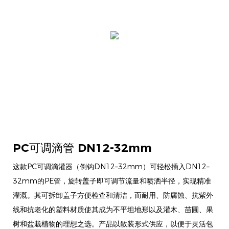
PC可调滴管 DN12-32mm
这款PC可调滴灌器（倒钩DN12–32mm）可轻松插入DN12–
32mm的PE管，旋转盖子即可调节流量和喷洒半径，实现精准
灌溉。其可拆卸盖子方便检查和清洁，而耐用、防腐蚀、抗紫外
线和抗老化的塑料材质使其成为不平坦地形以及灌木、苗圃、果
树和盆栽植物的理想之选。产品以散装形式供应，以便于灵活包