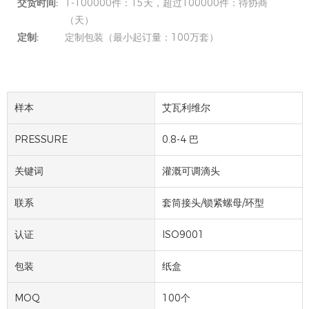
交货时间:
1-100000件：15天，超过100000件：待协商
（天）
定制:
定制包装（最小起订量：100万套）
样本
艾瓦利维尔
PRESSURE
0.8-4 巴
关键词
灌溉可调滴头
联系
套筒接头/锁紧螺母/环型
认证
ISO9001
包装
纸盒
MOQ
100个