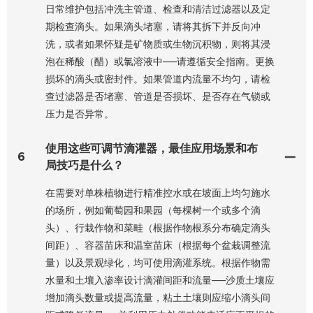
日常维护包括冲洗主管道、检查和清洁过滤器以及定
期检查滴头。如果滴头堵塞，请将其拆下并反向冲
洗，或者如果怀疑是矿物质或生物沉积物，则将其浸
泡在稀酸（醋）或氯溶液中——请遵循安全指南。更换
损坏的滴头或密封件。如果管道内流量不均匀，请检
查过滤器是否堵塞、管道是否损坏、是否存在气锁或
压力是否异常。
使用这些可调节滴灌器，最佳应用场景和布
6
局技巧是什么？
在需要对单株植物进行精准控水或在坡面上均匀施水
的场所，例如葡萄园和果园（每棵树一个或多个滴
头）、行栽作物和菜畦（根据作物根系分布确定滴头
间距）、容器苗床和温室苗床（根据每个盆栽调整流
量）以及景观绿化，均可使用滴灌系统。根据作物需
水量和土壤入渗率设计滴灌间距和流量——沙质土壤应
增加滴头数量或提高流量，粘土土壤则应缩小滴头间