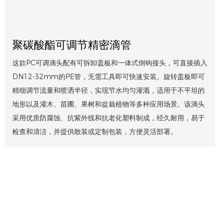
聚碳酸酯可调节精密滴管
这款PC可调滴头配有可拆卸盖板和一体式倒钩接头，可直接插入
DN12-32mm的PE管，无需工具即可快速安装。旋转盖板即可
精细调节流量和喷洒半径，实现节水均匀灌溉，适用于不平坦的
地形以及灌木、苗圃、果树和盆栽植物等多种应用场景。该滴头
采用优质防腐蚀、抗紫外线和抗老化塑料制成，经久耐用，易于
检查和清洁，并提供散装或定制包装，方便灵活部署。