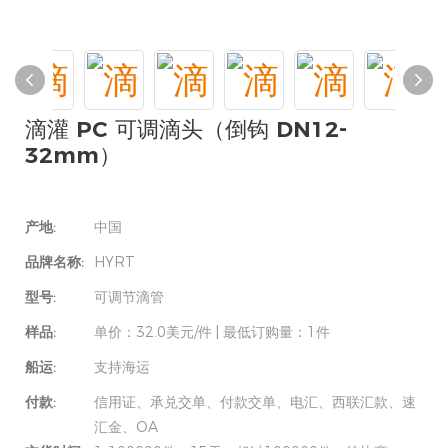
滴灌 PC 可调滴头（倒钩 DN12-
32mm）
产地:
中国
品牌名称:
HYRT
型号:
可调节滴管
样品:
单价：32.0美元/件 | 最低订购量：1件
船运:
支持海运
付款:
信用证、承兑交单、付款交单、电汇、西联汇款、速
汇金、OA