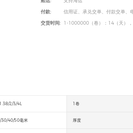
船运:
支持海运
付款:
信用证、承兑交单、付款交单、
交货时间:
1-1000000（卷）：14（天）
1.38/2/3/4L
1卷
5/30/40/50毫米
厚度