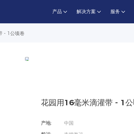
产品
解决方案
服务
 - 1公顷卷
花园用16毫米滴灌带 - 1
产地:
中国