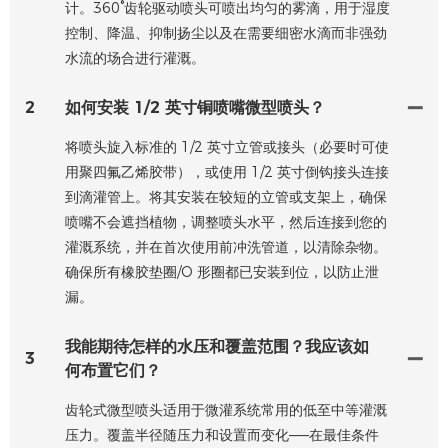
计。360°齿轮驱动喷头可喷出均匀的雾滴，用于湿度
控制、降温、抑制扬尘以及在需要细密水滴而非强劲
水流的场合进行灌溉。
2
如何安装 1/2 英寸铜喷嘴微型喷头？
将喷头旋入标准的 1/2 英寸立管或接头（必要时可使
用聚四氟乙烯胶带），或使用 1/2 英寸倒钩接头连接
到滴灌管上。将其安装在较短的立管或支架上，确保
喷嘴不会遮挡植物，调整喷头水平，然后连接到您的
灌溉系统，并在首次使用前冲洗管道，以清除杂物。
确保所有橡胶垫圈/O 形圈都已安装到位，以防止泄
漏。
我能期待怎样的水压和覆盖范围？我应该如
3
何布置它们？
齿轮式微型喷头适用于微灌系统常用的低至中等灌溉
压力。覆盖半径随压力和设置而变化——在最佳条件