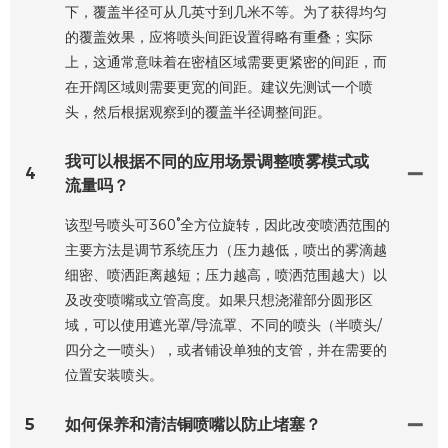
下，覆盖半径可从几英寸到几米不等。为了获得均匀
的覆盖效果，应将喷头间距设置得略有重叠；实际
上，这通常意味着在密植区域需要更紧密的间距，而
在开阔区域则需要更宽的间距。建议先测试一个喷
头，然后根据观察到的覆盖半径调整间距。
我可以根据不同的应用场景调整喷雾模式或
4
流量吗？
该型号喷头可360°全方位旋转，因此改变喷洒范围的
主要方法是调节系统压力（压力越低，喷出的雾滴越
细密、喷洒距离越短；压力越高，喷洒范围越大）以
及改变喷嘴或立管高度。如果只想浇灌部分圆形区
域，可以使用遮光罩/导流罩、不同的喷头（半喷头/
四分之一喷头），或者铺设单独的支管，并在需要的
位置安装喷头。
5
如何保养和清洁铜喷嘴以防止堵塞？