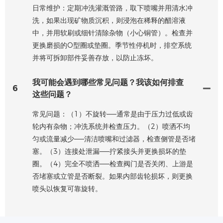
日常维护：定期冲洗灌溉管路，取下喷嘴并用清水冲
洗，如果出现矿物质沉积，则浸泡在稀释的醋溶液
中，并用软刷或细针清除杂物（小心铜管）。检查并
更换磨损的O型圈或垫圈。季节性停机时，排空系统
并将可拆卸部件妥善存放，以防止冻坏。
我可能会遇到哪些常见问题？我该如何排查
6
这些问题？
常见问题：（1）不旋转——通常是由于压力过低或齿
轮内有杂物；冲洗系统并检查压力。（2）喷洒不均
匀或流量减少——清洁喷嘴和过滤器，检查侧管是否堵
塞。（3）连接处泄漏——拧紧接头并更换损坏的垫
圈。（4）完全不喷洒——检查阀门是否关闭、上游是
否堵塞或立管是否断裂。如果内部齿轮损坏，则更换
喷头以恢复可靠旋转。