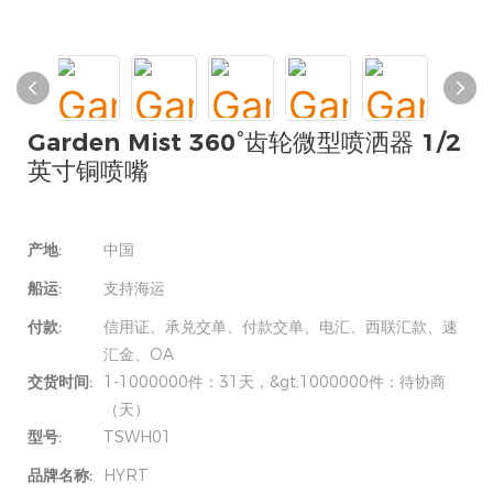
Garden Mist 360°齿轮微型喷洒器 1/2
英寸铜喷嘴
产地:
中国
船运:
支持海运
付款:
信用证、承兑交单、付款交单、电汇、西联汇款、速
汇金、OA
交货时间:
1-1000000件：31天，&gt;1000000件：待协商
（天）
型号:
TSWH01
品牌名称:
HYRT