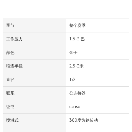
季节
整个赛季
工作压力
1.5-3 巴
颜色
金子
喷洒半径
2.5-3米
直径
1/2'
联系
公连接器
证书
ce iso
喷淋式
360度齿轮传动