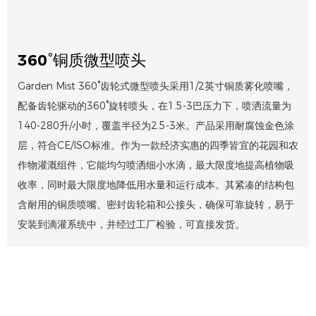
360°铜质微型喷头
Garden Mist 360°齿轮式微型喷头采用1/2英寸铜质雾化喷嘴，
配备齿轮驱动的360°旋转喷头，在1.5-3巴压力下，喷洒流量为
140-280升/小时，覆盖半径为2.5-3米。产品采用耐腐蚀金色涂
层，符合CE/ISO标准。作为一款经济实惠的四季皆宜的花园和农
作物灌溉组件，它能均匀喷洒细小水滴，最大限度地提高植物吸
收率，同时最大限度地降低用水量和运行成本。其紧凑的结构包
含耐用的铜质喷嘴、密封齿轮箱和公接头，确保可靠旋转，易于
安装到滴灌系统中，并经过工厂检验，可直接发货。