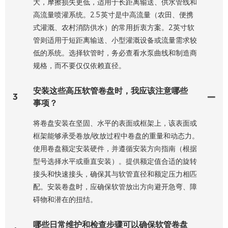
大，摩擦损失更低，适用于长距离输送、供水管线和
高流量喷灌系统。2.5英寸是中高流量（农田、便携
式灌溉、农村消防供水）的常用折衷方案。2英寸软
管则适用于短距离输送、小型灌溉设备或流量需求较
低的系统。选择软管时，务必查看水泵曲线和制造商
规格，而不要仅仅依赖直径。
安装这些高压软管卷盘时，我应该注意哪些
3
事项？
将卷盘安装在坚固、水平的表面或框架上，该表面或
框架能够承受卷放/收放过程中卷盘的重量和动态力。
使用卷盘额定安装硬件，并遵循安装方向指南（根据
型号选择水平或垂直安装）。提供额定值合适的旋转
接头和快速接头，确保其与软管直径和额定压力相匹
配。安装卷盘时，应确保软管放出方向避开急弯、障
碍物和潜在的扭结。
哪些日常维护和检查步骤可以确保软管卷盘