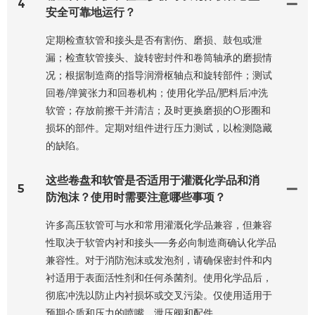
4
安全可靠地运行？
定期检查软管和接头是否有割伤、磨损、鼓包或泄
漏；检查软管接头、旋转密封件和卷筒轴承的磨损情
况；根据制造商的指导润滑枢轴点和旋转部件；测试
回卷/弹簧张力和回卷机构；使用化学品/肥料后冲洗
软管；存放前擦干并清洁；及时更换磨损的O形圈和
损坏的部件。定期对组件进行压力测试，以检测隐藏
的缺陷。
这些卷盘和软管是否适用于灌溉化学品和消
5
防泡沫？使用时需要注意哪些事项？
许多高压软管可与水和常用灌溉化学品兼容，但兼容
性取决于软管内衬和接头——务必向制造商确认化学品
兼容性。对于消防泡沫或发泡剂，请确保密封件和内
衬适用于表面活性剂和任何杀菌剂。使用化学品后，
彻底冲洗以防止内衬损坏或交叉污染。仅使用适用于
预期介质和压力的喷嘴、泄压阀和配件。