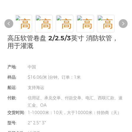
高压软管卷盘 2/2.5/3英寸 消防软管，
用于灌溉
产地:
中国
样品:
$16.06/米 |分钟。订单：1米
船运:
支持海运
付款:
信用证、承兑交单、付款交单、电汇、西联汇款、速
汇金、OA
交货时间:
1-10000米：10天，大于10000米：待协商（天）
型号:
2" 2.5" 3"