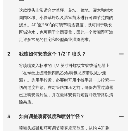
这款喷头非常适合对草坪、花坛、菜地、灌木和树木
周围区域、小块草坪以及温室苗床进行可调节范围的
浇水。40°至360°的可调节喷洒弧度，既可用于狭长
区域浇水，也可用于全圆覆盖，因此一个喷嘴即可满
足许多常见的住宅和轻型商业灌溉需求。
2
我该如何安装这个 1/2"F 喷头？
将喷嘴旋入标准的 1/2 英寸外螺纹立管或适配器上
（在螺纹上缠绕聚四氟乙烯/特氟龙胶带以减少泄
漏）。先用手拧紧，必要时可用小扳手进一步拧紧——
切勿过度拧紧。在对管路加压之前，确保内置过滤器
已正确安装到位，并在最终安装前短暂冲洗管路以清
除杂质。
3
如何调整喷雾弧度和喷射半径？
喷嘴头或弧形环可调节喷雾扇形范围，从约 40° 到