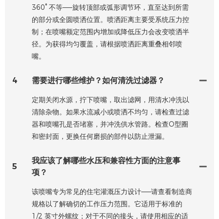
360° 不等——旋转顶部或弧形调节环，直至达到所需
的部分或全圆喷洒位置。喷洒距离主要受系统压力控
制；在喷嘴额定范围内增加或降低压力会改变喷洒半
径。为获得均匀覆盖，请根据喷洒距离重叠相邻喷
嘴。
4
需要进行哪些维护？如何清洗过滤器？
定期关闭水源，拧下喷嘴，取出滤网，用清水冲洗以
清除杂物。如果水流减小或喷洒不均匀，请检查过滤
器和喷嘴孔是否堵塞，并冲洗供水管路。检查O型圈
和密封面，更换任何磨损的部件以防止泄漏。
我应该了解哪些水压和兼容性方面的注意事
5
项？
该喷嘴专为常见的住宅灌溉压力设计——请查看制造商
规格以了解确切的工作压力范围。它适用于标准的
1/2 英寸外螺纹；对于不同的接头，请使用相应的适