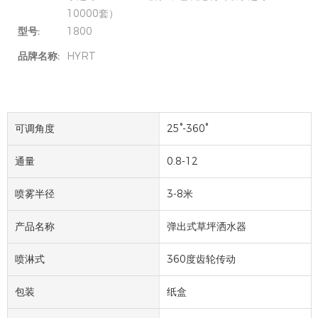
10000套）
型号:
1800
品牌名称:
HYRT
可调角度
25°-360°
通量
0.8-12
喷雾半径
3-8米
产品名称
弹出式草坪洒水器
喷淋式
360度齿轮传动
包装
纸盒